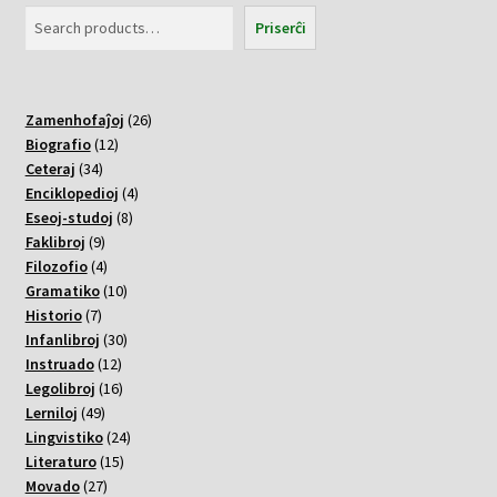
Priserĉi
26
Zamenhofaĵoj
26
12
varoj
Biografio
12
34
varoj
Ceteraj
34
varoj
4
Enciklopedioj
4
8
varoj
Eseoj-studoj
8
9
varoj
Faklibroj
9
varoj
4
Filozofio
4
varoj
10
Gramatiko
10
7
varoj
Historio
7
varoj
30
Infanlibroj
30
12
varoj
Instruado
12
varoj
16
Legolibroj
16
49
varoj
Lerniloj
49
varoj
24
Lingvistiko
24
15
varoj
Literaturo
15
27
varoj
Movado
27