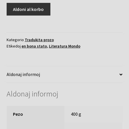
Tri
Aldoni al korbo
homoj
en
boato
(Por
Kategorio
Tradukita prozo
ne
Etikedoj
en bona stato
,
Literatura Mondo
forgesi
pri
la
hundoj)
Aldonaj informoj
kvanto
Aldonaj informoj
Pezo
400 g