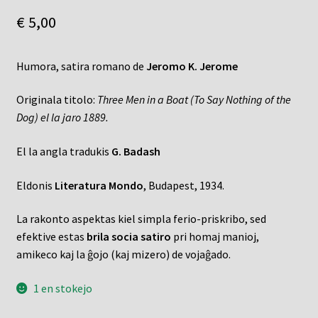
€
5,00
Humora, satira romano de
Jeromo K. Jerome
Originala titolo:
Three Men in a Boat (To Say Nothing of the
Dog) el la jaro 1889.
El la angla tradukis
G. Badash
Eldonis
Literatura Mondo
, Budapest, 1934.
La rakonto aspektas kiel simpla ferio-priskribo, sed
efektive estas
brila socia satiro
pri homaj manioj,
amikeco kaj la ĝojo (kaj mizero) de vojaĝado.
1 en stokejo