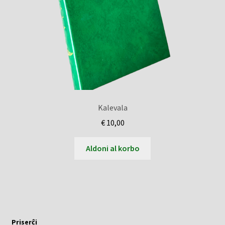
Kalevala
€
10,00
Aldoni al korbo
Priserĉi