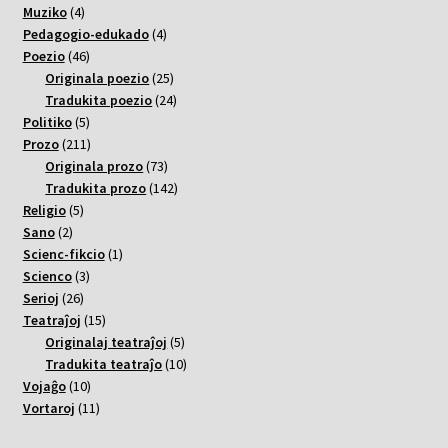
4
varoj
Muziko
4
varoj
4
Pedagogio-edukado
4
46
varoj
Poezio
46
varoj
25
Originala poezio
25
varoj
24
Tradukita poezio
24
5
varoj
Politiko
5
varoj
211
Prozo
211
varoj
73
Originala prozo
73
varoj
142
Tradukita prozo
142
5
varoj
Religio
5
2
varoj
Sano
2
varoj
1
Scienc-fikcio
1
3
varo
Scienco
3
26
varoj
Serioj
26
varoj
15
Teatraĵoj
15
varoj
5
Originalaj teatraĵoj
5
varoj
10
Tradukita teatraĵo
10
10
varoj
Vojaĝo
10
varoj
11
Vortaroj
11
varoj