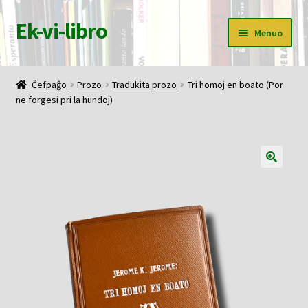
Ek-vi-libro
Pretersalti
Iri
Menuo
al
rekte
navigado
al
Ĉefpaĝo
la
Ĉefpaĝo
Prozo
Tradukita prozo
Tri homoj en boato (Por
enhavo
ne forgesi pri la hundoj)
Butiko
Korbo
Mia konto
Pagi