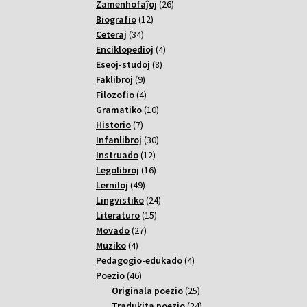
26
Zamenhofaĵoj
26
12
varoj
Biografio
12
34
varoj
Ceteraj
34
varoj
4
Enciklopedioj
4
8
varoj
Eseoj-studoj
8
9
varoj
Faklibroj
9
varoj
4
Filozofio
4
varoj
10
Gramatiko
10
7
varoj
Historio
7
varoj
30
Infanlibroj
30
12
varoj
Instruado
12
varoj
16
Legolibroj
16
49
varoj
Lerniloj
49
varoj
24
Lingvistiko
24
15
varoj
Literaturo
15
27
varoj
Movado
27
4
varoj
Muziko
4
varoj
4
Pedagogio-edukado
4
46
varoj
Poezio
46
varoj
25
Originala poezio
25
varoj
24
Tradukita poezio
24