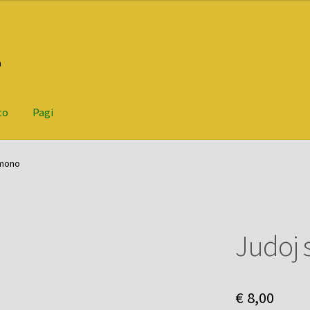
n
to
Pagi
 mono
Judoj
€
8,00