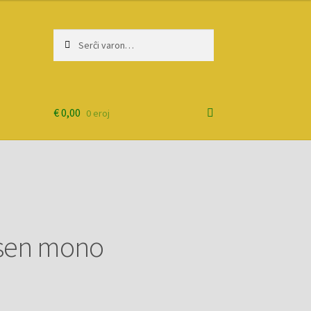
Serĉi:
Priserĉi
€
0,00
0 eroj
 sen mono