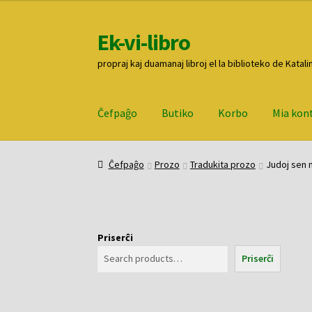
Ek-vi-libro
Pretersalti
Iri
al
rekte
propraj kaj duamanaj libroj el la biblioteko de Katali
navigado
al
la
enhavo
Ĉefpaĝo
Butiko
Korbo
Mia kon
Ĉefpaĝo
Butiko
Korbo
Mia konto
Pagi
Ĉefpaĝo
Prozo
Tradukita prozo
Judoj sen
Priserĉi
Priserĉi