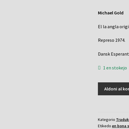
Michael Gold
El la angla orig
Represo 1974.
Dansk Esperant
1 en stokejo
Judoj
Aldoni al ko
sen
mono
kvanto
Kategorio
Traduk
Etikedo
en bona 