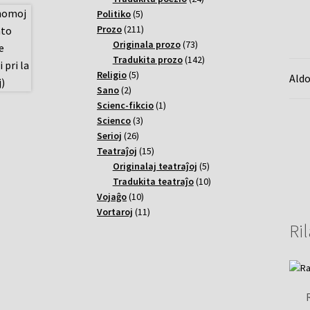
5
varoj
Politiko
5
varoj
211
Prozo
211
varoj
73
Originala prozo
73
varoj
142
Tradukita prozo
142
5
varoj
Religio
5
Aldo
2
varoj
Sano
2
varoj
1
Scienc-fikcio
1
3
varo
Scienco
3
26
varoj
Serioj
26
varoj
15
Teatraĵoj
15
varoj
5
Originalaj teatraĵoj
5
varoj
10
Tradukita teatraĵo
10
10
varoj
Vojaĝo
10
varoj
11
Vortaroj
11
Ril
varoj