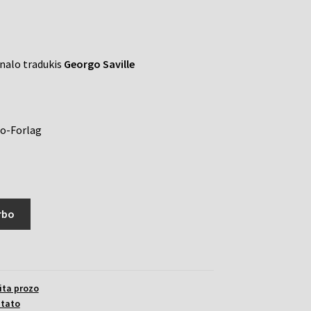
inalo tradukis
Georgo Saville
o-Forlag
rbo
ita prozo
stato