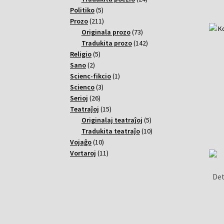
5
varoj
Politiko
5
varoj
211
Prozo
211
varoj
73
Originala prozo
73
varoj
142
Tradukita prozo
142
5
varoj
Religio
5
2
varoj
Sano
2
varoj
1
Scienc-fikcio
1
3
varo
Scienco
3
26
varoj
Serioj
26
varoj
15
Teatraĵoj
15
varoj
5
Originalaj teatraĵoj
5
varoj
10
Tradukita teatraĵo
10
10
varoj
Vojaĝo
10
varoj
11
Vortaroj
11
varoj
Det