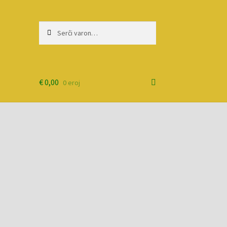
Serĉi:
Priserĉi
€
0,00
0 eroj