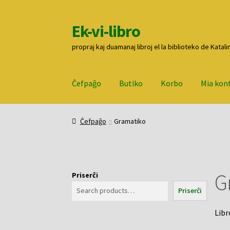
Ek-vi-libro
Pretersalti
Iri
al
rekte
propraj kaj duamanaj libroj el la biblioteko de Katali
navigado
al
la
enhavo
Ĉefpaĝo
Butiko
Korbo
Mia kon
Ĉefpaĝo
Butiko
Korbo
Mia konto
Pagi
Ĉefpaĝo
Gramatiko
G
Priserĉi
Priserĉi
Libr