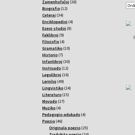
26
Zamenhofaĵoj
26
12
varoj
Biografio
12
34
varoj
Ceteraj
34
varoj
4
Enciklopedioj
4
8
varoj
Eseoj-studoj
8
9
varoj
Faklibroj
9
varoj
4
Filozofio
4
varoj
10
Gramatiko
10
7
varoj
Historio
7
varoj
30
Infanlibroj
30
12
varoj
Instruado
12
varoj
16
Legolibroj
16
49
varoj
Lerniloj
49
varoj
24
Lingvistiko
24
15
varoj
Literaturo
15
27
varoj
Movado
27
4
varoj
Muziko
4
varoj
4
Pedagogio-edukado
4
46
varoj
Poezio
46
varoj
25
Originala poezio
25
varoj
24
Tradukita poezio
24