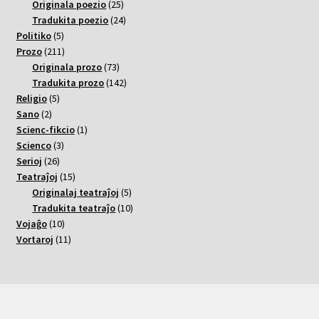
varoj
25
Originala poezio
25
varoj
24
Tradukita poezio
24
5
varoj
Politiko
5
varoj
211
Prozo
211
varoj
73
Originala prozo
73
varoj
142
Tradukita prozo
142
5
varoj
Religio
5
2
varoj
Sano
2
varoj
1
Scienc-fikcio
1
3
varo
Scienco
3
26
varoj
Serioj
26
varoj
15
Teatraĵoj
15
varoj
5
Originalaj teatraĵoj
5
varoj
10
Tradukita teatraĵo
10
10
varoj
Vojaĝo
10
varoj
11
Vortaroj
11
varoj