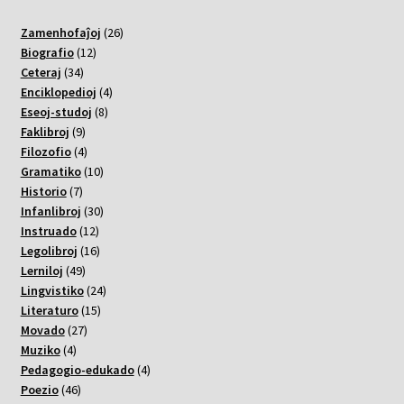
26
Zamenhofaĵoj
26
12
varoj
Biografio
12
34
varoj
Ceteraj
34
varoj
4
Enciklopedioj
4
8
varoj
Eseoj-studoj
8
9
varoj
Faklibroj
9
varoj
4
Filozofio
4
varoj
10
Gramatiko
10
7
varoj
Historio
7
varoj
30
Infanlibroj
30
12
varoj
Instruado
12
varoj
16
Legolibroj
16
49
varoj
Lerniloj
49
varoj
24
Lingvistiko
24
15
varoj
Literaturo
15
27
varoj
Movado
27
4
varoj
Muziko
4
varoj
4
Pedagogio-edukado
4
46
varoj
Poezio
46