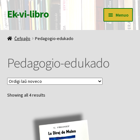
Ek-vi-libro
Pretersalti
Iri
Menuo
al
rekte
navigado
al
Ĉefpaĝo
la
Ĉefpaĝo
Pedagogio-edukado
enhavo
Butiko
Pedagogio-edukado
Korbo
Mia konto
Sorted
Showing all 4 results
Pagi
by
latest