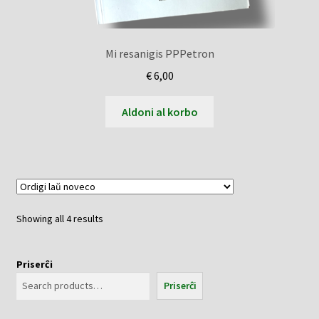
Mi resanigis PPPetron
€
6,00
Aldoni al korbo
Sorted
Showing all 4 results
by
latest
Priserĉi
Priserĉi