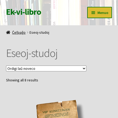
Ek-vi-libro
Pretersalti
Iri
Menuo
al
rekte
navigado
al
Ĉefpaĝo
la
Ĉefpaĝo
Eseoj-studoj
enhavo
Butiko
Eseoj-studoj
Korbo
Mia konto
Sorted
Showing all 8 results
Pagi
by
latest