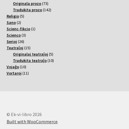
varoj
73
Originala prozo
73
varoj
142
Tradukita prozo
142
5
varoj
Religio
5
2
varoj
Sano
2
varoj
1
Scienc-fikcio
1
3
varo
Scienco
3
26
varoj
Serioj
26
varoj
15
Teatraĵoj
15
varoj
5
Originalaj teatraĵoj
5
varoj
10
Tradukita teatraĵo
10
10
varoj
Vojaĝo
10
varoj
11
Vortaroj
11
varoj
© Ek-vi-libro 2026
Built with WooCommerce
.