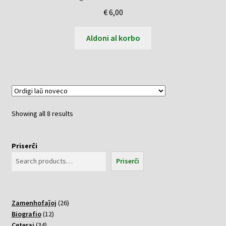
€
6,00
Aldoni al korbo
Sorted
Showing all 8 results
by
latest
Priserĉi
Priserĉi
26
Zamenhofaĵoj
26
12
varoj
Biografio
12
34
varoj
Ceteraj
34