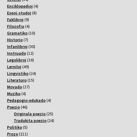
varoj
4
Enciklopedioj
4
8
varoj
Eseoj-studoj
8
9
varoj
Faklibroj
9
varoj
4
Filozofio
4
varoj
10
Gramatiko
10
7
varoj
Historio
7
varoj
30
Infanlibroj
30
12
varoj
Instruado
12
varoj
16
Legolibroj
16
49
varoj
Lerniloj
49
varoj
24
Lingvistiko
24
15
varoj
Literaturo
15
27
varoj
Movado
27
4
varoj
Muziko
4
varoj
4
Pedagogio-edukado
4
46
varoj
Poezio
46
varoj
25
Originala poezio
25
varoj
24
Tradukita poezio
24
5
varoj
Politiko
5
varoj
211
Prozo
211