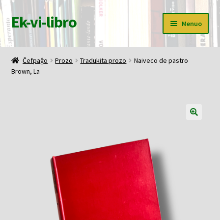
Ek-vi-libro
Pretersalti
Iri
Menuo
al
rekte
navigado
al
Ĉefpaĝo
la
Ĉefpaĝo
Prozo
Tradukita prozo
Naiveco de pastro
enhavo
Brown, La
Butiko
Korbo
Mia konto
Pagi