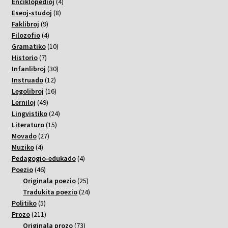
varoj
4
Enciklopedioj
4
8
varoj
Eseoj-studoj
8
9
varoj
Faklibroj
9
varoj
4
Filozofio
4
varoj
10
Gramatiko
10
7
varoj
Historio
7
varoj
30
Infanlibroj
30
12
varoj
Instruado
12
varoj
16
Legolibroj
16
49
varoj
Lerniloj
49
varoj
24
Lingvistiko
24
15
varoj
Literaturo
15
27
varoj
Movado
27
4
varoj
Muziko
4
varoj
4
Pedagogio-edukado
4
46
varoj
Poezio
46
varoj
25
Originala poezio
25
varoj
24
Tradukita poezio
24
5
varoj
Politiko
5
varoj
211
Prozo
211
varoj
73
Originala prozo
73