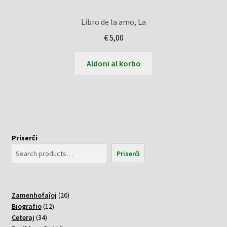
Libro de la amo, La
€
5,00
Aldoni al korbo
Priserĉi
Priserĉi
26
Zamenhofaĵoj
26
12
varoj
Biografio
12
34
varoj
Ceteraj
34