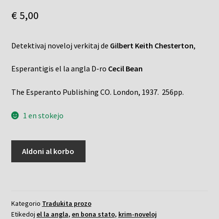
€
5,00
Detektivaj noveloj verkitaj de
Gilbert Keith Chesterton
,
Esperantigis el la angla D-ro
Cecil Bean
The Esperanto Publishing CO. London, 1937. 256pp.
1 en stokejo
Naiveco
Aldoni al korbo
de
pastro
Brown,
La
Kategorio
Tradukita prozo
kvanto
Etikedoj
el la angla
,
en bona stato
,
krim-noveloj