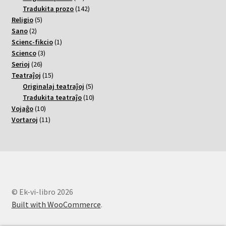
varoj
142
Tradukita prozo
142
5
varoj
Religio
5
2
varoj
Sano
2
varoj
1
Scienc-fikcio
1
3
varo
Scienco
3
26
varoj
Serioj
26
varoj
15
Teatraĵoj
15
varoj
5
Originalaj teatraĵoj
5
varoj
10
Tradukita teatraĵo
10
10
varoj
Vojaĝo
10
varoj
11
Vortaroj
11
varoj
© Ek-vi-libro 2026
Built with WooCommerce
.