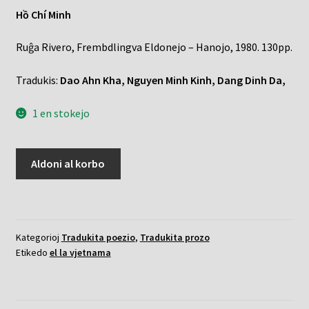
Hồ Chí Minh
Ruĝa Rivero, Frembdlingva Eldonejo – Hanojo, 1980. 130pp.
Tradukis:
Dao Ahn Kha, Nguyen Minh Kinh, Dang Dinh Da,
1 en stokejo
Versaĵoj
Aldoni al korbo
kaj
prozo
kvanto
Kategorioj
Tradukita poezio
,
Tradukita prozo
Etikedo
el la vjetnama