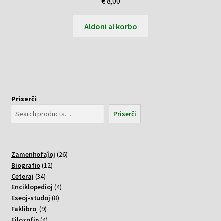
€
8,00
Aldoni al korbo
Priserĉi
Priserĉi
26
Zamenhofaĵoj
26
12
varoj
Biografio
12
34
varoj
Ceteraj
34
varoj
4
Enciklopedioj
4
8
varoj
Eseoj-studoj
8
9
varoj
Faklibroj
9
varoj
4
Filozofio
4