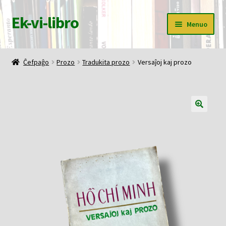
Ek-vi-libro
Pretersalti
Iri
Menuo
al
rekte
navigado
al
Ĉefpaĝo
la
Ĉefpaĝo
Prozo
Tradukita prozo
Versaĵoj kaj prozo
enhavo
Butiko
Korbo
Mia konto
Pagi