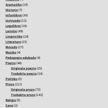
varoj
10
Gramatiko
10
7
varoj
Historio
7
varoj
30
Infanlibroj
30
12
varoj
Instruado
12
varoj
16
Legolibroj
16
49
varoj
Lerniloj
49
varoj
24
Lingvistiko
24
15
varoj
Literaturo
15
27
varoj
Movado
27
4
varoj
Muziko
4
varoj
4
Pedagogio-edukado
4
46
varoj
Poezio
46
varoj
25
Originala poezio
25
varoj
24
Tradukita poezio
24
5
varoj
Politiko
5
varoj
211
Prozo
211
varoj
73
Originala prozo
73
varoj
142
Tradukita prozo
142
5
varoj
Religio
5
2
varoj
Sano
2