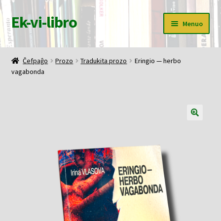
Ek-vi-libro
Pretersalti
Iri
Menuo
al
rekte
navigado
al
Ĉefpaĝo
la
Ĉefpaĝo
Prozo
Tradukita prozo
Eringio — herbo
enhavo
vagabonda
Butiko
Korbo
Mia konto
Pagi