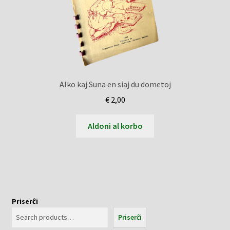
Alko kaj Suna en siaj du dometoj
€
2,00
Aldoni al korbo
Priserĉi
Priserĉi