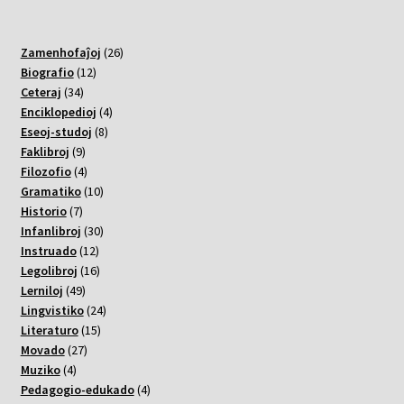
26
Zamenhofaĵoj
26
12
varoj
Biografio
12
34
varoj
Ceteraj
34
varoj
4
Enciklopedioj
4
8
varoj
Eseoj-studoj
8
9
varoj
Faklibroj
9
varoj
4
Filozofio
4
varoj
10
Gramatiko
10
7
varoj
Historio
7
varoj
30
Infanlibroj
30
12
varoj
Instruado
12
varoj
16
Legolibroj
16
49
varoj
Lerniloj
49
varoj
24
Lingvistiko
24
15
varoj
Literaturo
15
27
varoj
Movado
27
4
varoj
Muziko
4
varoj
4
Pedagogio-edukado
4