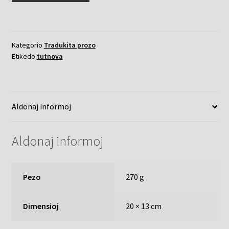
herbo
vagabonda
kvanto
Kategorio
Tradukita prozo
Etikedo
tutnova
Aldonaj informoj
Aldonaj informoj
Pezo
270 g
Dimensioj
20 × 13 cm