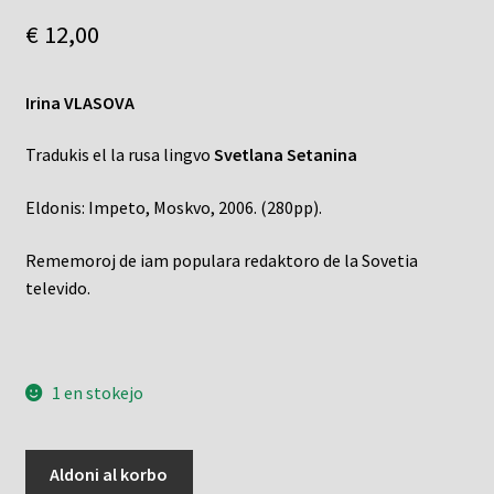
€
12,00
Irina VLASOVA
Tradukis el la rusa lingvo
Svetlana Setanina
Eldonis: Impeto, Moskvo, 2006. (280pp).
Rememoroj de iam populara redaktoro de la Sovetia
televido.
1 en stokejo
Eringio
Aldoni al korbo
—