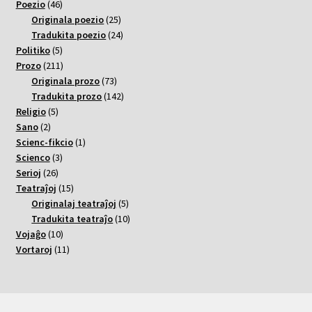
46
varoj
Poezio
46
varoj
25
Originala poezio
25
varoj
24
Tradukita poezio
24
5
varoj
Politiko
5
varoj
211
Prozo
211
varoj
73
Originala prozo
73
varoj
142
Tradukita prozo
142
5
varoj
Religio
5
2
varoj
Sano
2
varoj
1
Scienc-fikcio
1
3
varo
Scienco
3
26
varoj
Serioj
26
varoj
15
Teatraĵoj
15
varoj
5
Originalaj teatraĵoj
5
varoj
10
Tradukita teatraĵo
10
10
varoj
Vojaĝo
10
varoj
11
Vortaroj
11
varoj