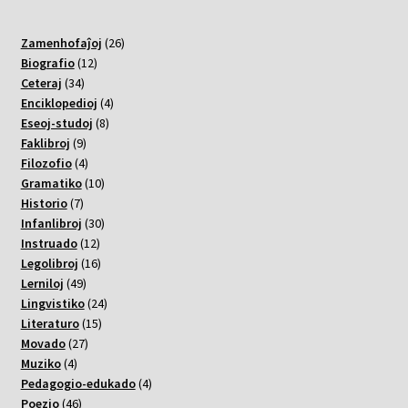
26
Zamenhofaĵoj
26
12
varoj
Biografio
12
34
varoj
Ceteraj
34
varoj
4
Enciklopedioj
4
8
varoj
Eseoj-studoj
8
9
varoj
Faklibroj
9
varoj
4
Filozofio
4
varoj
10
Gramatiko
10
7
varoj
Historio
7
varoj
30
Infanlibroj
30
12
varoj
Instruado
12
varoj
16
Legolibroj
16
49
varoj
Lerniloj
49
varoj
24
Lingvistiko
24
15
varoj
Literaturo
15
27
varoj
Movado
27
4
varoj
Muziko
4
varoj
4
Pedagogio-edukado
4
46
varoj
Poezio
46