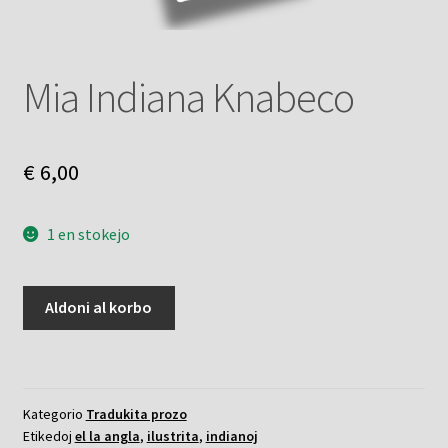
Mia Indiana Knabeco
€
6,00
1 en stokejo
Mia
Aldoni al korbo
Indiana
Knabeco
kvanto
Kategorio
Tradukita prozo
Etikedoj
el la angla
,
ilustrita
,
indianoj