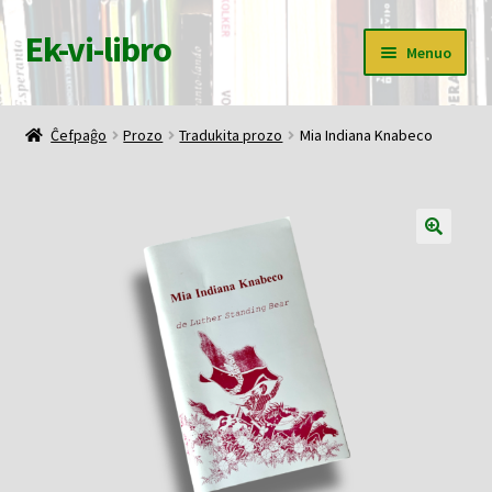
Ek-vi-libro
Pretersalti
Iri
Menuo
al
rekte
navigado
al
Ĉefpaĝo
la
Ĉefpaĝo
Prozo
Tradukita prozo
Mia Indiana Knabeco
enhavo
Butiko
Korbo
Mia konto
Pagi