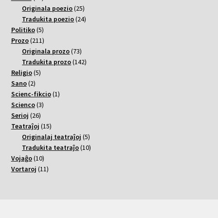
varoj
25
Originala poezio
25
varoj
24
Tradukita poezio
24
5
varoj
Politiko
5
varoj
211
Prozo
211
varoj
73
Originala prozo
73
varoj
142
Tradukita prozo
142
5
varoj
Religio
5
2
varoj
Sano
2
varoj
1
Scienc-fikcio
1
3
varo
Scienco
3
26
varoj
Serioj
26
varoj
15
Teatraĵoj
15
varoj
5
Originalaj teatraĵoj
5
varoj
10
Tradukita teatraĵo
10
10
varoj
Vojaĝo
10
varoj
11
Vortaroj
11
varoj