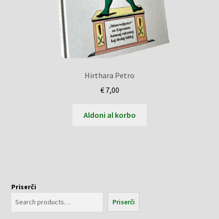
Hirthara Petro
€
7,00
Aldoni al korbo
Priserĉi
Priserĉi