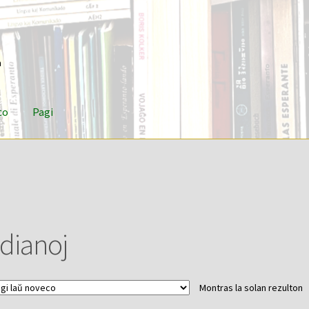
n
to
Pagi
ndianoj
Montras la solan rezulton