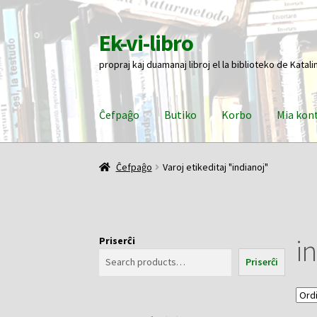
Ek-vi-libro
Pretersalti
Iri
al
rekte
propraj kaj duamanaj libroj el la biblioteko de Katali
navigado
al
la
enhavo
Ĉefpaĝo
Butiko
Korbo
Mia kon
Ĉefpaĝo
Butiko
Korbo
Mia konto
Pagi
Ĉefpaĝo
Varoj etikeditaj "indianoj"
i
Priserĉi
Priserĉi