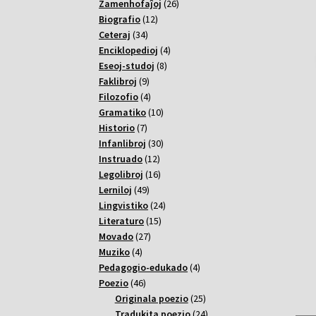
26
Zamenhofaĵoj
26
12
varoj
Biografio
12
34
varoj
Ceteraj
34
varoj
4
Enciklopedioj
4
8
varoj
Eseoj-studoj
8
9
varoj
Faklibroj
9
varoj
4
Filozofio
4
varoj
10
Gramatiko
10
7
varoj
Historio
7
varoj
30
Infanlibroj
30
12
varoj
Instruado
12
varoj
16
Legolibroj
16
49
varoj
Lerniloj
49
varoj
24
Lingvistiko
24
15
varoj
Literaturo
15
27
varoj
Movado
27
4
varoj
Muziko
4
varoj
4
Pedagogio-edukado
4
46
varoj
Poezio
46
varoj
25
Originala poezio
25
varoj
24
Tradukita poezio
24