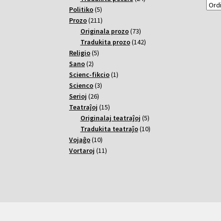
5
varoj
Politiko
5
varoj
211
Prozo
211
varoj
73
Originala prozo
73
varoj
142
Tradukita prozo
142
5
varoj
Religio
5
2
varoj
Sano
2
varoj
1
Scienc-fikcio
1
3
varo
Scienco
3
26
varoj
Serioj
26
varoj
15
Teatraĵoj
15
varoj
5
Originalaj teatraĵoj
5
varoj
10
Tradukita teatraĵo
10
10
varoj
Vojaĝo
10
varoj
11
Vortaroj
11
varoj