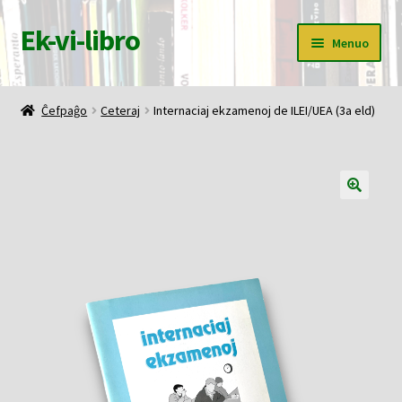
Ek-vi-libro
Pretersalti
Iri
Menuo
al
rekte
navigado
al
Ĉefpaĝo
la
Ĉefpaĝo
Ceteraj
Internaciaj ekzamenoj de ILEI/UEA (3a eld)
enhavo
Butiko
Korbo
Mia konto
Pagi