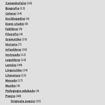
26
Zamenhofaĵoj
26
12
varoj
Biografio
12
34
varoj
Ceteraj
34
varoj
4
Enciklopedioj
4
8
varoj
Eseoj-studoj
8
9
varoj
Faklibroj
9
varoj
4
Filozofio
4
varoj
10
Gramatiko
10
7
varoj
Historio
7
varoj
30
Infanlibroj
30
12
varoj
Instruado
12
varoj
16
Legolibroj
16
49
varoj
Lerniloj
49
varoj
24
Lingvistiko
24
15
varoj
Literaturo
15
27
varoj
Movado
27
4
varoj
Muziko
4
varoj
4
Pedagogio-edukado
4
46
varoj
Poezio
46
varoj
25
Originala poezio
25