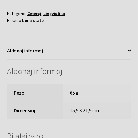
ILEI/UEA
(3a
Kategorioj
Ceteraj
,
Lingvistiko
eld)
Etikedo
bona stato
kvanto
Aldonaj informoj
Aldonaj informoj
Pezo
65 g
Dimensioj
15,5 × 21,5 cm
Rilataj varoj