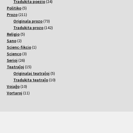
varoj
24
Tradukita poezio
24
5
varoj
Politiko
5
varoj
211
Prozo
211
varoj
73
Originala prozo
73
varoj
142
Tradukita prozo
142
5
varoj
Religio
5
2
varoj
Sano
2
varoj
1
Scienc-fikcio
1
3
varo
Scienco
3
26
varoj
Serioj
26
varoj
15
Teatraĵoj
15
varoj
5
Originalaj teatraĵoj
5
varoj
10
Tradukita teatraĵo
10
10
varoj
Vojaĝo
10
varoj
11
Vortaroj
11
varoj