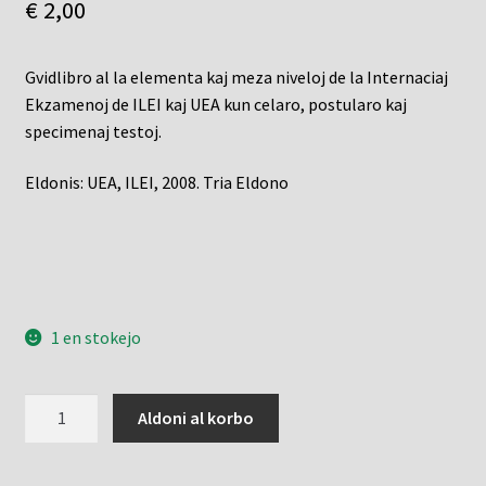
€
2,00
Gvidlibro al la elementa kaj meza niveloj de la Internaciaj
Ekzamenoj de ILEI kaj UEA kun celaro, postularo kaj
specimenaj testoj.
Eldonis: UEA, ILEI, 2008. Tria Eldono
1 en stokejo
Internaciaj
Aldoni al korbo
ekzamenoj
de