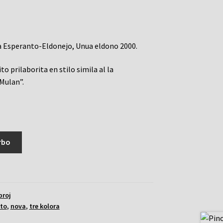
a Esperanto-Eldonejo, Unua eldono 2000.
o prilaborita en stilo simila al la
Mulan”.
rbo
broj
to
,
nova
,
tre kolora