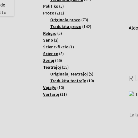
5
varoj
Politiko
5
varoj
211
Prozo
211
varoj
73
Originala prozo
73
varoj
142
Tradukita prozo
142
Aldo
5
varoj
Religio
5
2
varoj
Sano
2
varoj
1
Scienc-fikcio
1
3
varo
Scienco
3
26
varoj
Serioj
26
varoj
15
Teatraĵoj
15
varoj
5
Originalaj teatraĵoj
5
Ril
varoj
10
Tradukita teatraĵo
10
10
varoj
Vojaĝo
10
varoj
11
Vortaroj
11
varoj
La l