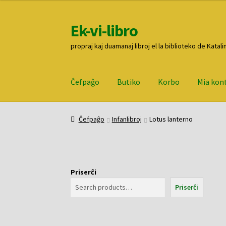
Ek-vi-libro
Pretersalti
Iri
al
rekte
propraj kaj duamanaj libroj el la biblioteko de Katali
navigado
al
la
enhavo
Ĉefpaĝo
Butiko
Korbo
Mia kon
Ĉefpaĝo
Butiko
Korbo
Mia konto
Pagi
Ĉefpaĝo
Infanlibroj
Lotus lanterno
Priserĉi
Priserĉi