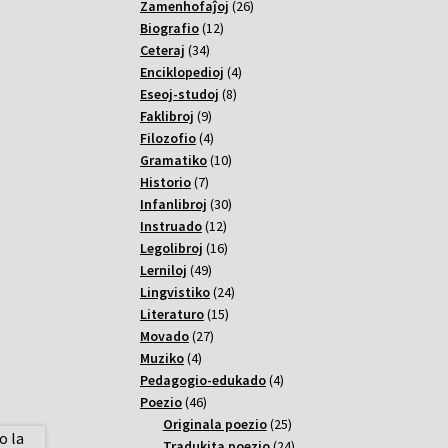
26
Zamenhofaĵoj
26
12
varoj
Biografio
12
34
varoj
Ceteraj
34
varoj
4
Enciklopedioj
4
8
varoj
Eseoj-studoj
8
9
varoj
Faklibroj
9
varoj
4
Filozofio
4
varoj
10
Gramatiko
10
7
varoj
Historio
7
varoj
30
Infanlibroj
30
12
varoj
Instruado
12
varoj
16
Legolibroj
16
49
varoj
Lerniloj
49
varoj
24
Lingvistiko
24
15
varoj
Literaturo
15
27
varoj
Movado
27
4
varoj
Muziko
4
varoj
4
Pedagogio-edukado
4
46
varoj
Poezio
46
varoj
25
Originala poezio
25
varoj
24
Tradukita poezio
24