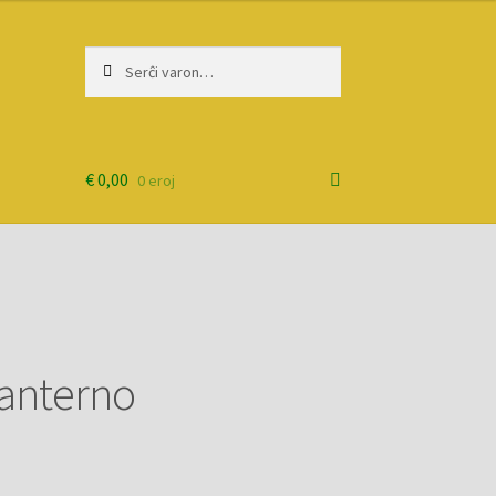
Serĉi:
Priserĉi
€
0,00
0 eroj
lanterno