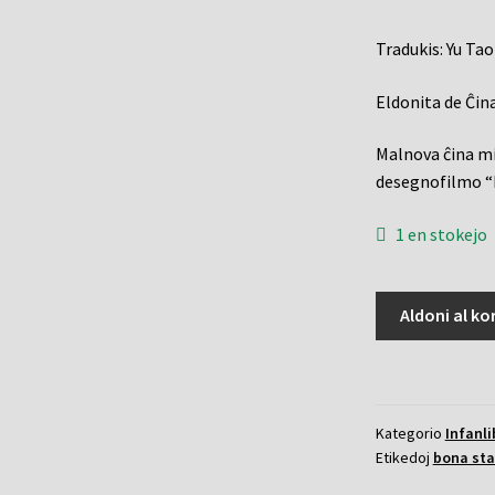
Tradukis: Yu Tao
Eldonita de Ĉin
Malnova ĉina mit
desegnofilmo “
1 en stokejo
Lotus
Aldoni al ko
lanterno
kvanto
Kategorio
Infanli
Etikedoj
bona sta