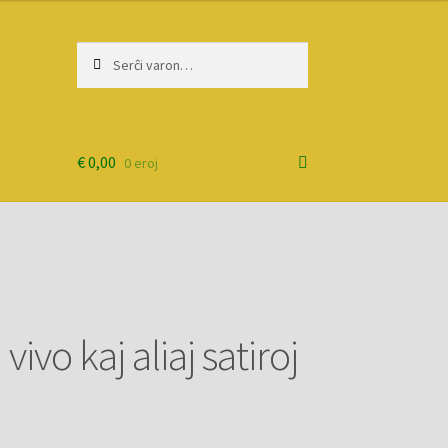
Serĉi:
Priserĉi
€
0,00
0 eroj
ivo kaj aliaj satiroj