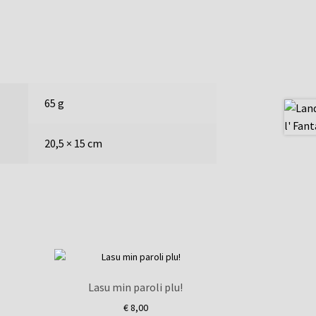
65 g
20,5 × 15 cm
Lasu min paroli plu!
€
8,00