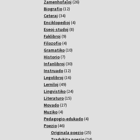
26
Zamenhofaĵoj
26
12
varoj
Biografio
12
34
varoj
Ceteraj
34
varoj
4
Enciklopedioj
4
8
varoj
Eseoj-studoj
8
9
varoj
Faklibroj
9
varoj
4
Filozofio
4
varoj
10
Gramatiko
10
7
varoj
Historio
7
varoj
30
Infanlibroj
30
12
varoj
Instruado
12
varoj
16
Legolibroj
16
49
varoj
Lerniloj
49
varoj
24
Lingvistiko
24
15
varoj
Literaturo
15
27
varoj
Movado
27
4
varoj
Muziko
4
varoj
4
Pedagogio-edukado
4
46
varoj
Poezio
46
varoj
25
Originala poezio
25
varoj
24
Tradukita poezio
24