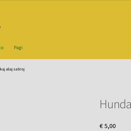
n
to
Pagi
aj aliaj satiroj
Hunda v
€
5,00