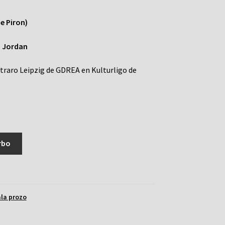
de Piron)
 Jordan
straro Leipzig de GDREA en Kulturligo de
rbo
ala prozo