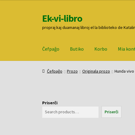
Ek-vi-libro
Pretersalti
Iri
al
rekte
propraj kaj duamanaj libroj el la biblioteko de Katali
navigado
al
la
enhavo
Ĉefpaĝo
Butiko
Korbo
Mia kon
Ĉefpaĝo
Butiko
Korbo
Mia konto
Pagi
Ĉefpaĝo
Prozo
Originala prozo
Hunda vivo k
Priserĉi
Priserĉi