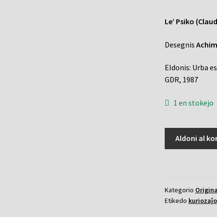
Le’ Psiko (Clau
Desegnis
Achim
Eldonis: Urba e
GDR, 1987
1 en stokejo
Hunda
Aldoni al ko
vivo
kaj
aliaj
satiroj
Kategorio
Origin
kvanto
Etikedo
kuriozaĵo