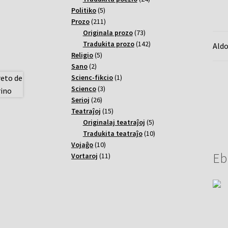
5
varoj
Politiko
5
varoj
211
Prozo
211
varoj
73
Originala prozo
73
varoj
142
Tradukita prozo
142
Aldo
5
varoj
Religio
5
2
varoj
Sano
2
varoj
1
Scienc-fikcio
1
3
varo
Scienco
3
26
varoj
Serioj
26
varoj
15
Teatraĵoj
15
varoj
5
Originalaj teatraĵoj
5
varoj
10
Tradukita teatraĵo
10
10
varoj
Vojaĝo
10
Eb
varoj
11
Vortaroj
11
varoj