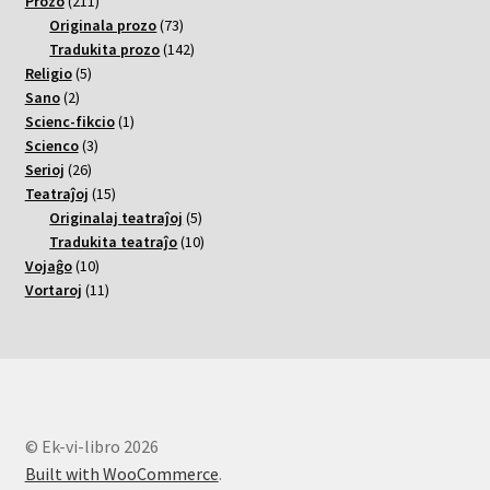
varoj
211
Prozo
211
varoj
73
Originala prozo
73
varoj
142
Tradukita prozo
142
5
varoj
Religio
5
2
varoj
Sano
2
varoj
1
Scienc-fikcio
1
3
varo
Scienco
3
26
varoj
Serioj
26
varoj
15
Teatraĵoj
15
varoj
5
Originalaj teatraĵoj
5
varoj
10
Tradukita teatraĵo
10
10
varoj
Vojaĝo
10
varoj
11
Vortaroj
11
varoj
© Ek-vi-libro 2026
Built with WooCommerce
.