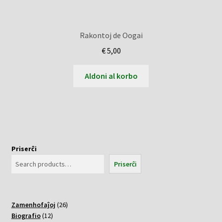
Rakontoj de Oogai
€
5,00
Aldoni al korbo
Priserĉi
Priserĉi
26
Zamenhofaĵoj
26
12
varoj
Biografio
12