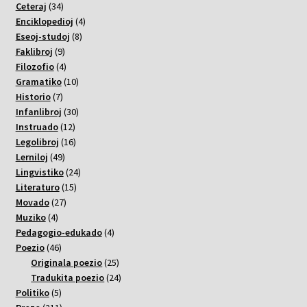
34
varoj
Ceteraj
34
varoj
4
Enciklopedioj
4
8
varoj
Eseoj-studoj
8
9
varoj
Faklibroj
9
varoj
4
Filozofio
4
varoj
10
Gramatiko
10
7
varoj
Historio
7
varoj
30
Infanlibroj
30
12
varoj
Instruado
12
varoj
16
Legolibroj
16
49
varoj
Lerniloj
49
varoj
24
Lingvistiko
24
15
varoj
Literaturo
15
27
varoj
Movado
27
4
varoj
Muziko
4
varoj
4
Pedagogio-edukado
4
46
varoj
Poezio
46
varoj
25
Originala poezio
25
varoj
24
Tradukita poezio
24
5
varoj
Politiko
5