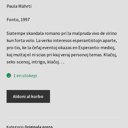
Paula Mährti
Fonto, 1997
Siatempe skandala romano pri la malpruda vivo de virino
kun forta volo. La verko interesos esperantistojn aparte,
pro tio, ke la ĉefaj eventoj okazas en Esperanto-medioj,
kaj multaj el ni scias pri kiuj veraj personoj temas. Klaĉoj,
seks-scenoj, intrigo, klaĉoj….
1 en stokejo
La
Aldoni al korbo
Manto
kvanto
Kategorio
Originala prozo