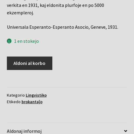
verkita en 1931, kaj eldonita plurfoje en po 5000
ekzempleroj.
Universala Esperanto-Esperanto Asocio, Geneve, 1931.
1 en stokejo
Esprimoj
Aldoni al korbo
de
sentoj
en
Esperanto
Kategorio
Lingvistiko
(1931)
Etikedo
brokantaĵo
kvanto
Aldonaj informoj