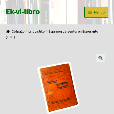
Ek-vi-libro
Pretersalti
Iri
Menuo
al
rekte
navigado
al
Ĉefpaĝo
la
Ĉefpaĝo
Lingvistiko
Esprimoj de sentoj en Esperanto
enhavo
(1931)
Butiko
Korbo
Mia konto
Pagi