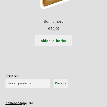
Bonhumoro
€
10,00
Aldoni al korbo
Priserĉi
Priserĉi
26
Zamenhofaĵoj
26