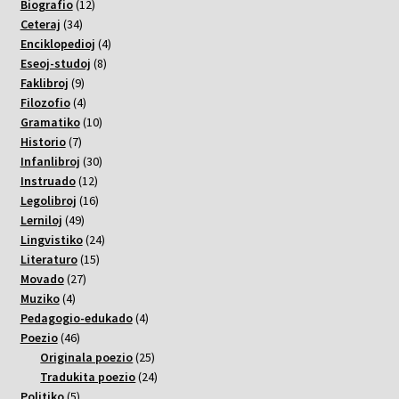
12
varoj
Biografio
12
34
varoj
Ceteraj
34
varoj
4
Enciklopedioj
4
8
varoj
Eseoj-studoj
8
9
varoj
Faklibroj
9
varoj
4
Filozofio
4
varoj
10
Gramatiko
10
7
varoj
Historio
7
varoj
30
Infanlibroj
30
12
varoj
Instruado
12
varoj
16
Legolibroj
16
49
varoj
Lerniloj
49
varoj
24
Lingvistiko
24
15
varoj
Literaturo
15
27
varoj
Movado
27
4
varoj
Muziko
4
varoj
4
Pedagogio-edukado
4
46
varoj
Poezio
46
varoj
25
Originala poezio
25
varoj
24
Tradukita poezio
24
5
varoj
Politiko
5