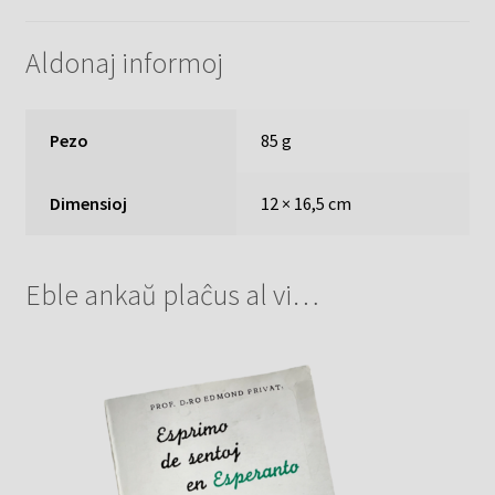
Aldonaj informoj
Pezo
85 g
Dimensioj
12 × 16,5 cm
Eble ankaŭ plaĉus al vi…