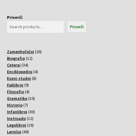
Priserĉi
Priserĉi
26
Zamenhofaĵoj
26
12
varoj
Biografio
12
34
varoj
Ceteraj
34
varoj
4
Enciklopedioj
4
8
varoj
Eseoj-studoj
8
9
varoj
Faklibroj
9
varoj
4
Filozofio
4
varoj
10
Gramatiko
10
7
varoj
Historio
7
varoj
30
Infanlibroj
30
12
varoj
Instruado
12
varoj
16
Legolibroj
16
49
varoj
Lerniloj
49