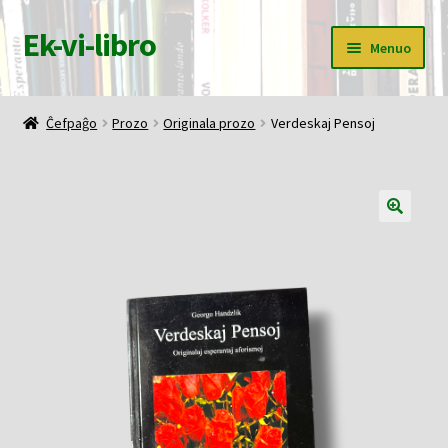
Ek-vi-libro
Pretersalti
Iri
Menuo
al
rekte
navigado
al
Ĉefpaĝo
la
Ĉefpaĝo
Prozo
Originala prozo
Verdeskaj Pensoj
enhavo
Butiko
Korbo
Mia konto
Pagi