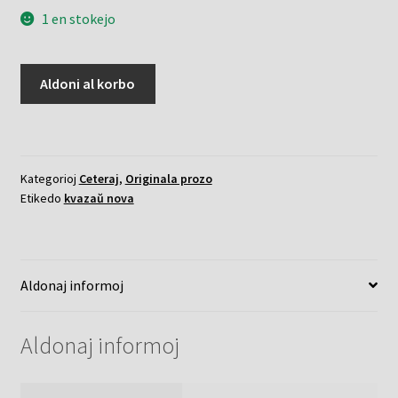
1 en stokejo
Verdeskaj
Aldoni al korbo
Pensoj
kvanto
Kategorioj
Ceteraj
,
Originala prozo
Etikedo
kvazaŭ nova
Aldonaj informoj
Aldonaj informoj