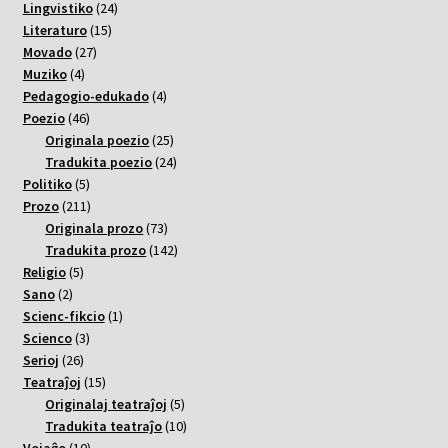
varoj
24
Lingvistiko
24
15
varoj
Literaturo
15
27
varoj
Movado
27
4
varoj
Muziko
4
varoj
4
Pedagogio-edukado
4
46
varoj
Poezio
46
varoj
25
Originala poezio
25
varoj
24
Tradukita poezio
24
5
varoj
Politiko
5
varoj
211
Prozo
211
varoj
73
Originala prozo
73
varoj
142
Tradukita prozo
142
5
varoj
Religio
5
2
varoj
Sano
2
varoj
1
Scienc-fikcio
1
3
varo
Scienco
3
26
varoj
Serioj
26
varoj
15
Teatraĵoj
15
varoj
5
Originalaj teatraĵoj
5
varoj
10
Tradukita teatraĵo
10
10
varoj