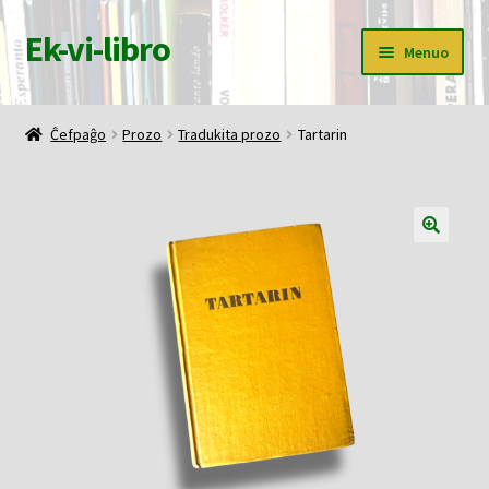
Ek-vi-libro
Pretersalti
Iri
Menuo
al
rekte
navigado
al
Ĉefpaĝo
la
Ĉefpaĝo
Prozo
Tradukita prozo
Tartarin
enhavo
Butiko
Korbo
Mia konto
Pagi