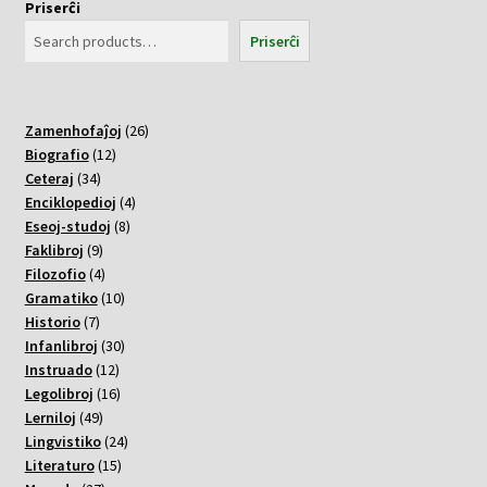
Priserĉi
Priserĉi
26
Zamenhofaĵoj
26
12
varoj
Biografio
12
34
varoj
Ceteraj
34
varoj
4
Enciklopedioj
4
8
varoj
Eseoj-studoj
8
9
varoj
Faklibroj
9
varoj
4
Filozofio
4
varoj
10
Gramatiko
10
7
varoj
Historio
7
varoj
30
Infanlibroj
30
12
varoj
Instruado
12
varoj
16
Legolibroj
16
49
varoj
Lerniloj
49
varoj
24
Lingvistiko
24
15
varoj
Literaturo
15