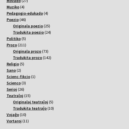
27
varoj
Movado
27
4
varoj
Muziko
4
varoj
4
Pedagogio-edukado
4
46
varoj
Poezio
46
varoj
25
Originala poezio
25
varoj
24
Tradukita poezio
24
5
varoj
Politiko
5
varoj
211
Prozo
211
varoj
73
Originala prozo
73
varoj
142
Tradukita prozo
142
5
varoj
Religio
5
2
varoj
Sano
2
varoj
1
Scienc-fikcio
1
3
varo
Scienco
3
26
varoj
Serioj
26
varoj
15
Teatraĵoj
15
varoj
5
Originalaj teatraĵoj
5
varoj
10
Tradukita teatraĵo
10
10
varoj
Vojaĝo
10
varoj
11
Vortaroj
11
varoj