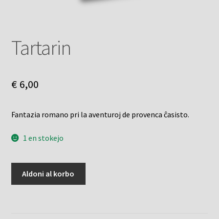
Tartarin
€
6,00
Fantazia romano pri la aventuroj de provenca ĉasisto.
1 en stokejo
Tartarin
Aldoni al korbo
kvanto