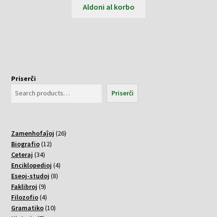
Aldoni al korbo
Priserĉi
Priserĉi
26
Zamenhofaĵoj
26
12
varoj
Biografio
12
34
varoj
Ceteraj
34
varoj
4
Enciklopedioj
4
8
varoj
Eseoj-studoj
8
9
varoj
Faklibroj
9
varoj
4
Filozofio
4
varoj
10
Gramatiko
10