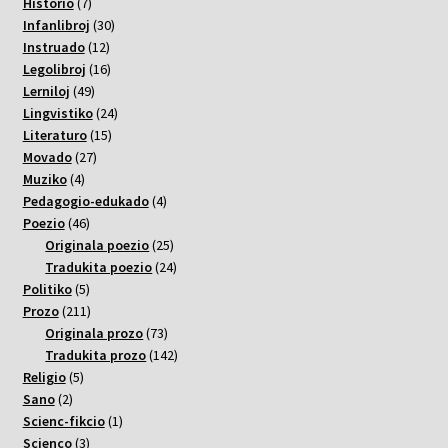
7
varoj
Historio
7
varoj
30
Infanlibroj
30
12
varoj
Instruado
12
varoj
16
Legolibroj
16
49
varoj
Lerniloj
49
varoj
24
Lingvistiko
24
15
varoj
Literaturo
15
27
varoj
Movado
27
4
varoj
Muziko
4
varoj
4
Pedagogio-edukado
4
46
varoj
Poezio
46
varoj
25
Originala poezio
25
varoj
24
Tradukita poezio
24
5
varoj
Politiko
5
varoj
211
Prozo
211
varoj
73
Originala prozo
73
varoj
142
Tradukita prozo
142
5
varoj
Religio
5
2
varoj
Sano
2
varoj
1
Scienc-fikcio
1
3
varo
Scienco
3