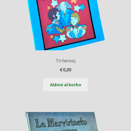
Tri herooj
€
0,00
Aldoni al korbo