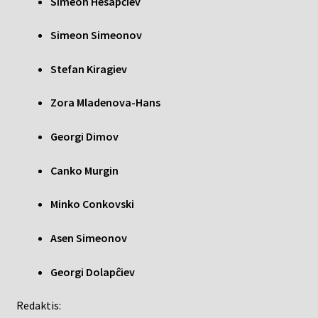
Simeon Hesapĉiev
Simeon Simeonov
Stefan Kiragiev
Zora Mladenova-Hans
Georgi Dimov
Canko Murgin
Minko Conkovski
Asen Simeonov
Georgi Dolapĉiev
Redaktis: