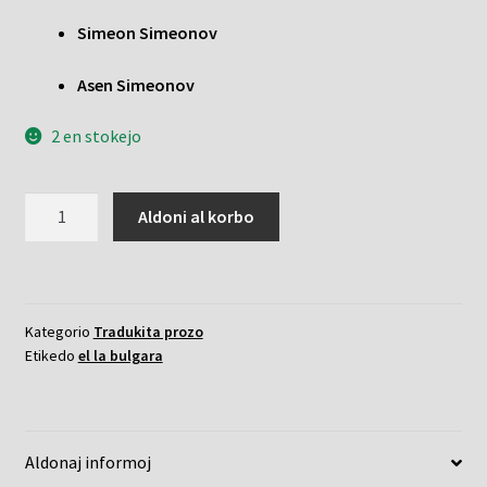
Simeon Simeonov
Asen Simeonov
2 en stokejo
Sub
Aldoni al korbo
la
jugo
kvanto
Kategorio
Tradukita prozo
Etikedo
el la bulgara
Aldonaj informoj