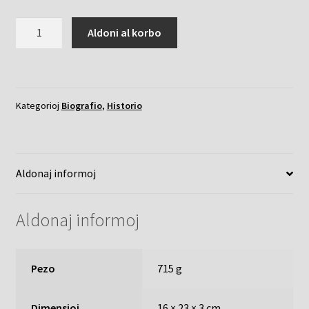
Rui
Aldoni al korbo
Barbosa
kvanto
Kategorioj
Biografio
,
Historio
Aldonaj informoj
Aldonaj informoj
Pezo
715 g
Dimensioj
16 × 23 × 3 cm