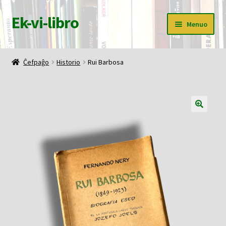
Ek-vi-libro
Pretersalti
Iri
Menuo
al
rekte
navigado
al
Ĉefpaĝo
la
Ĉefpaĝo
Historio
Rui Barbosa
enhavo
Butiko
Korbo
Mia konto
Pagi