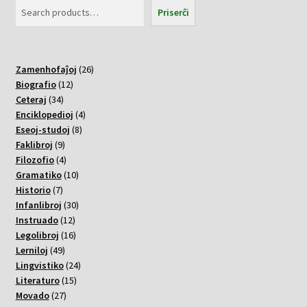
Priserĉi
26
Zamenhofaĵoj
26
12
varoj
Biografio
12
34
varoj
Ceteraj
34
varoj
4
Enciklopedioj
4
8
varoj
Eseoj-studoj
8
9
varoj
Faklibroj
9
varoj
4
Filozofio
4
varoj
10
Gramatiko
10
7
varoj
Historio
7
varoj
30
Infanlibroj
30
12
varoj
Instruado
12
varoj
16
Legolibroj
16
49
varoj
Lerniloj
49
varoj
24
Lingvistiko
24
15
varoj
Literaturo
15
27
varoj
Movado
27