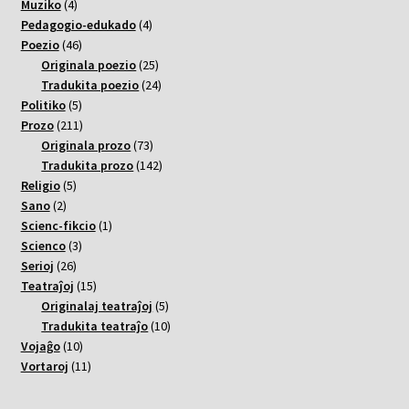
4
varoj
Muziko
4
varoj
4
Pedagogio-edukado
4
46
varoj
Poezio
46
varoj
25
Originala poezio
25
varoj
24
Tradukita poezio
24
5
varoj
Politiko
5
varoj
211
Prozo
211
varoj
73
Originala prozo
73
varoj
142
Tradukita prozo
142
5
varoj
Religio
5
2
varoj
Sano
2
varoj
1
Scienc-fikcio
1
3
varo
Scienco
3
26
varoj
Serioj
26
varoj
15
Teatraĵoj
15
varoj
5
Originalaj teatraĵoj
5
varoj
10
Tradukita teatraĵo
10
10
varoj
Vojaĝo
10
varoj
11
Vortaroj
11
varoj