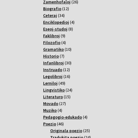
26
Zamenhofaĵoj
26
12
varoj
Biografio
12
34
varoj
Ceteraj
34
varoj
4
Enciklopedioj
4
8
varoj
Eseoj-studoj
8
9
varoj
Faklibroj
9
varoj
4
Filozofio
4
varoj
10
Gramatiko
10
7
varoj
Historio
7
varoj
30
Infanlibroj
30
12
varoj
Instruado
12
varoj
16
Legolibroj
16
49
varoj
Lerniloj
49
varoj
24
Lingvistiko
24
15
varoj
Literaturo
15
27
varoj
Movado
27
4
varoj
Muziko
4
varoj
4
Pedagogio-edukado
4
46
varoj
Poezio
46
varoj
25
Originala poezio
25
varoj
24
Tradukita poezio
24