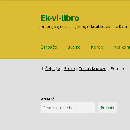
Ek-vi-libro
Pretersalti
Iri
al
rekte
propraj kaj duamanaj libroj el la biblioteko de Katali
navigado
al
la
enhavo
Ĉefpaĝo
Butiko
Korbo
Mia kon
Ĉefpaĝo
Butiko
Korbo
Mia konto
Pagi
Ĉefpaĝo
Prozo
Tradukita prozo
Petrolo!
Priserĉi
Priserĉi