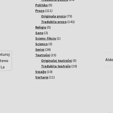
5
varoj
Politiko
5
varoj
211
Prozo
211
varoj
73
Originala prozo
73
varoj
142
Tradukita prozo
142
5
varoj
Religio
5
2
varoj
Sano
2
varoj
1
Scienc-fikcio
1
3
varo
Scienco
3
26
varoj
Serioj
26
varoj
15
Teatraĵoj
15
Aldo
varoj
5
Originalaj teatraĵoj
5
varoj
10
Tradukita teatraĵo
10
10
varoj
Vojaĝo
10
varoj
11
Vortaroj
11
varoj