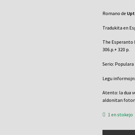
Romano de
Upt
Tradukita en E
The Esperanto P
306.p.+ 320 p.
Serio: Populara
Legu informojn
Atento: la dua 
aldonitan foton
1 en stokejo
Petrolo!