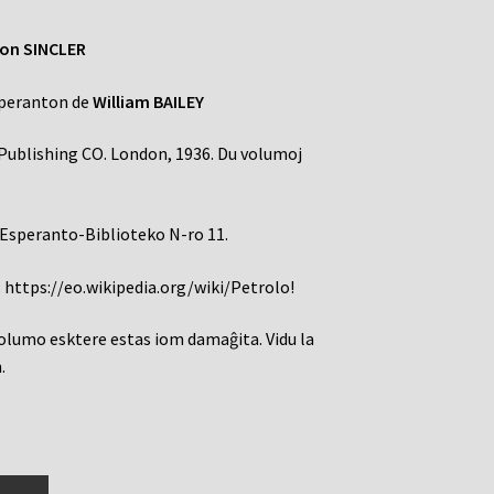
on SINCLER
speranton de
William BAILEY
ublishing CO. London, 1936. Du volumoj
 Esperanto-Biblioteko N-ro 11.
:
https://eo.wikipedia.org/wiki/Petrolo!
volumo esktere estas iom damaĝita. Vidu la
.