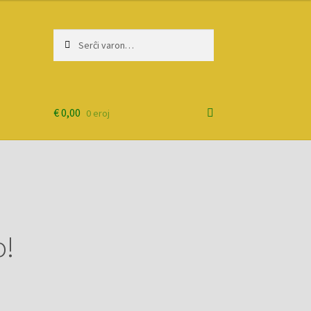
Serĉi:
Priserĉi
€
0,00
0 eroj
o!