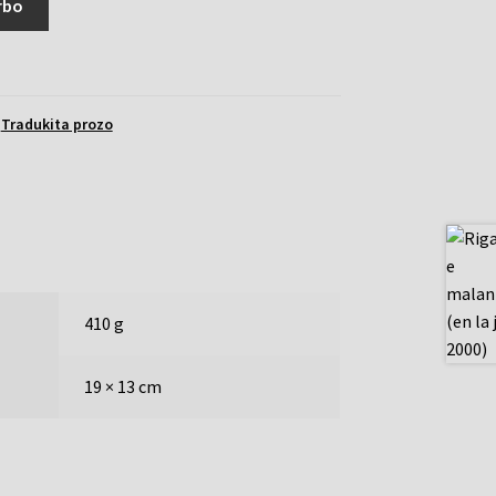
rbo
,
Tradukita prozo
410 g
19 × 13 cm