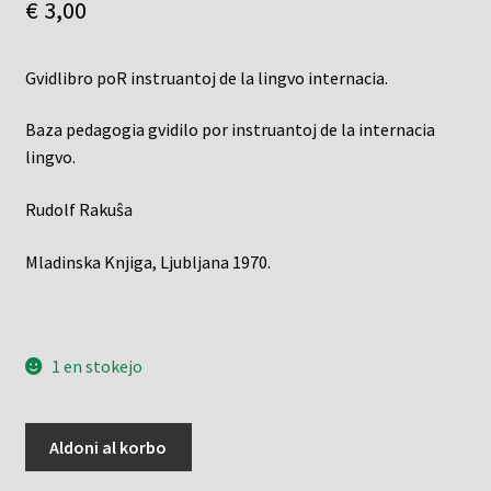
€
3,00
Gvidlibro poR instruantoj de la lingvo internacia.
Baza pedagogia gvidilo por instruantoj de la internacia
lingvo.
Rudolf Rakuŝa
Mladinska Knjiga, Ljubljana 1970.
1 en stokejo
Metodiko
Aldoni al korbo
de
la