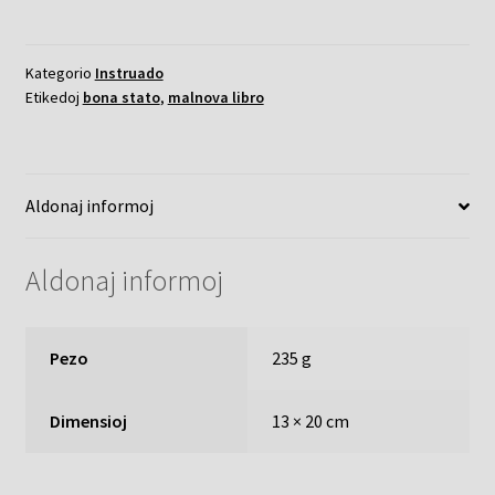
Esperanto-
instruado
Kategorio
Instruado
kvanto
Etikedoj
bona stato
,
malnova libro
Aldonaj informoj
Aldonaj informoj
Pezo
235 g
Dimensioj
13 × 20 cm