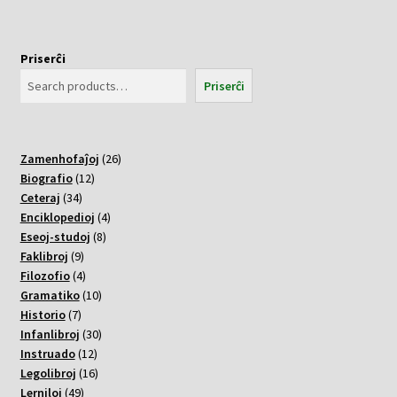
Priserĉi
Priserĉi
26
Zamenhofaĵoj
26
12
varoj
Biografio
12
34
varoj
Ceteraj
34
varoj
4
Enciklopedioj
4
8
varoj
Eseoj-studoj
8
9
varoj
Faklibroj
9
varoj
4
Filozofio
4
varoj
10
Gramatiko
10
7
varoj
Historio
7
varoj
30
Infanlibroj
30
12
varoj
Instruado
12
varoj
16
Legolibroj
16
49
varoj
Lerniloj
49