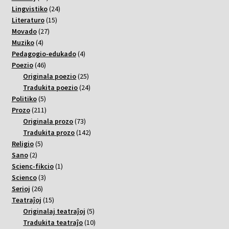
varoj
24
Lingvistiko
24
15
varoj
Literaturo
15
27
varoj
Movado
27
4
varoj
Muziko
4
varoj
4
Pedagogio-edukado
4
46
varoj
Poezio
46
varoj
25
Originala poezio
25
varoj
24
Tradukita poezio
24
5
varoj
Politiko
5
varoj
211
Prozo
211
varoj
73
Originala prozo
73
varoj
142
Tradukita prozo
142
5
varoj
Religio
5
2
varoj
Sano
2
varoj
1
Scienc-fikcio
1
3
varo
Scienco
3
26
varoj
Serioj
26
varoj
15
Teatraĵoj
15
varoj
5
Originalaj teatraĵoj
5
varoj
10
Tradukita teatraĵo
10