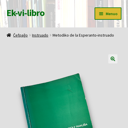
Ek-vi-libro
Pretersalti
Iri
Menuo
al
rekte
navigado
al
Ĉefpaĝo
la
Ĉefpaĝo
Instruado
Metodiko de la Esperanto-instruado
enhavo
Butiko
Korbo
Mia konto
Pagi