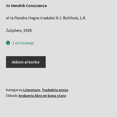
de
Hendrik Conscience
el la flandra lingvo tradukis H.J. Bulthuis, L.K.
Zutphen, 1929.
1 en stokejo
Leono
Aldoni al korbo
de
flandrujo,
La
kvanto
Kategorioj
Literaturo
,
Tradukita prozo
Etikedo
brokanta libro en bona stato