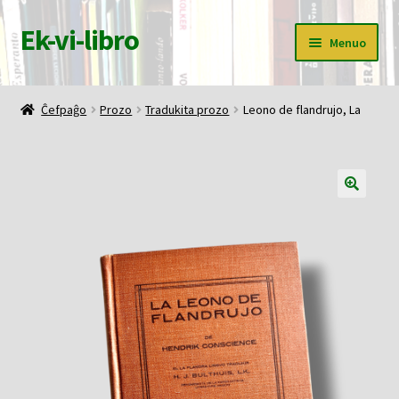
Ek-vi-libro
Pretersalti
Iri
Menuo
al
rekte
navigado
al
Ĉefpaĝo
la
Ĉefpaĝo
Prozo
Tradukita prozo
Leono de flandrujo, La
enhavo
Butiko
Korbo
Mia konto
Pagi