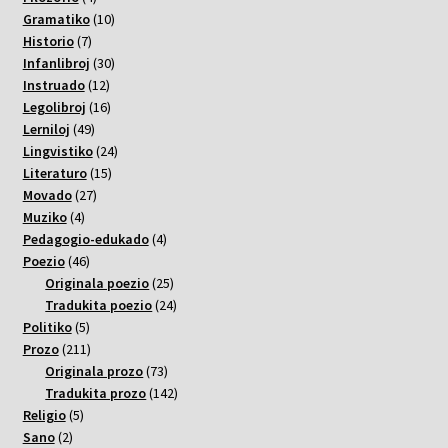
varoj
10
Gramatiko
10
7
varoj
Historio
7
varoj
30
Infanlibroj
30
12
varoj
Instruado
12
varoj
16
Legolibroj
16
49
varoj
Lerniloj
49
varoj
24
Lingvistiko
24
15
varoj
Literaturo
15
27
varoj
Movado
27
4
varoj
Muziko
4
varoj
4
Pedagogio-edukado
4
46
varoj
Poezio
46
varoj
25
Originala poezio
25
varoj
24
Tradukita poezio
24
5
varoj
Politiko
5
varoj
211
Prozo
211
varoj
73
Originala prozo
73
varoj
142
Tradukita prozo
142
5
varoj
Religio
5
2
varoj
Sano
2