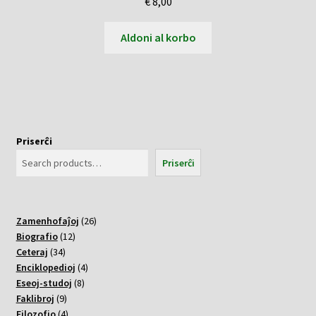
€
8,00
Aldoni al korbo
Priserĉi
Priserĉi
26
Zamenhofaĵoj
26
12
varoj
Biografio
12
34
varoj
Ceteraj
34
varoj
4
Enciklopedioj
4
8
varoj
Eseoj-studoj
8
9
varoj
Faklibroj
9
varoj
4
Filozofio
4