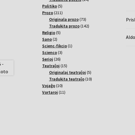
5
varoj
Politiko
5
varoj
211
Prozo
211
varoj
73
Pris
Originala prozo
73
varoj
142
Tradukita prozo
142
5
varoj
Religio
5
Aldo
2
varoj
Sano
2
varoj
1
Scienc-fikcio
1
3
varo
Scienco
3
26
varoj
Serioj
26
varoj
15
Teatraĵoj
15
varoj
5
Originalaj teatraĵoj
5
varoj
10
Tradukita teatraĵo
10
10
varoj
Vojaĝo
10
varoj
11
Vortaroj
11
varoj