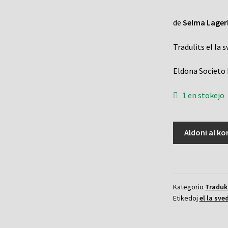
de
Selma Lager
Tradulits el la 
Eldona Societo 
1 en stokejo
Ringo
Aldoni al ko
de
la
generalo,
La
Kategorio
Traduk
kvanto
Etikedoj
el la sve