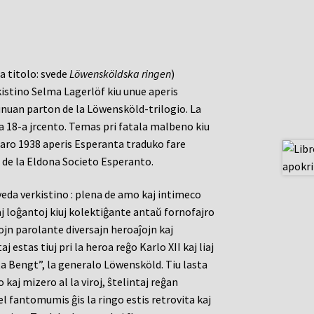
a titolo: svede
Löwensköldska ringen
)
istino Selma Lagerlöf kiu unue aperis
 unuan parton de la Löwensköld-trilogio. La
la 18-a jrcento. Temas pri fatala malbeno kiu
 jaro 1938 aperis Esperanta traduko fare
 de la Eldona Societo Esperanto.
eda verkistino : plena de amo kaj intimeco
aj loĝantoj kiuj kolektiĝante antaŭ fornofajro
jn parolante diversajn heroaĵojn kaj
aj estas tiuj pri la heroa reĝo Karlo XII kaj liaj
rta Bengt”, la generalo Löwensköld. Tiu lasta
 kaj mizero al la viroj, ŝtelintaj reĝan
iel fantomumis ĝis la ringo estis retrovita kaj