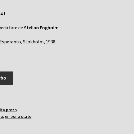
löf
sveda fare de
Stellan Engholm
Esperanto, Stokholm, 1938.
rbo
ita prozo
da
,
en bona stato