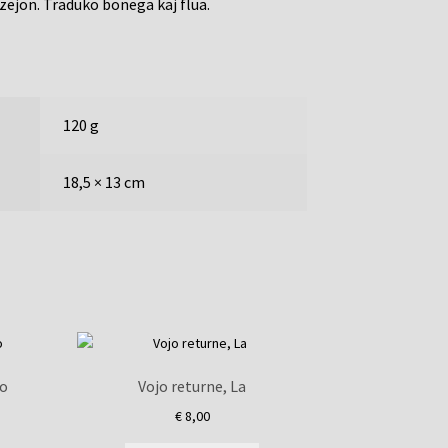
zejon. Traduko bonega kaj flua.
120 g
18,5 × 13 cm
do
Vojo returne, La
€
8,00