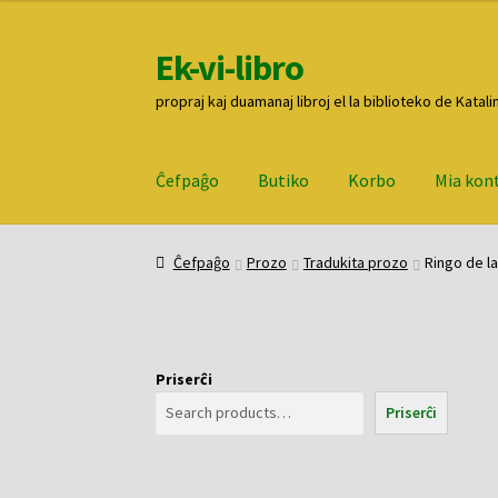
Ek-vi-libro
Pretersalti
Iri
al
rekte
propraj kaj duamanaj libroj el la biblioteko de Katali
navigado
al
la
enhavo
Ĉefpaĝo
Butiko
Korbo
Mia kon
Ĉefpaĝo
Butiko
Korbo
Mia konto
Pagi
Ĉefpaĝo
Prozo
Tradukita prozo
Ringo de la
Priserĉi
Priserĉi