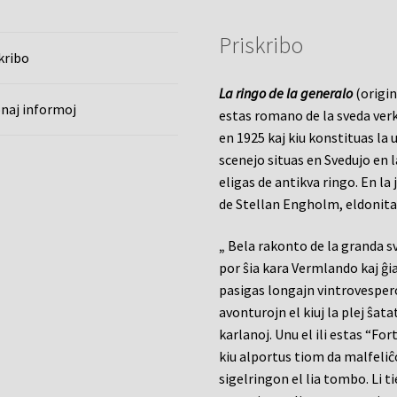
Priskribo
kribo
La ringo de la generalo
(origin
naj informoj
estas romano de la sveda verk
en 1925 kaj kiu konstituas la
scenejo situas en Svedujo en 
eligas de antikva ringo. En la
de Stellan Engholm, eldonita
„
Bela rakonto de la granda sv
por ŝia kara Vermlando kaj ĝi
pasigas longajn vintrovespero
avonturojn el kiuj la plej ŝatat
karlanoj. Unu el ili estas “Fo
kiu alportus tiom da malfeliĉo
sigelringon el lia tombo. Li t