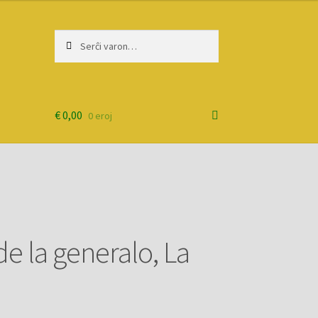
Serĉi:
Priserĉi
€
0,00
0 eroj
de la generalo, La