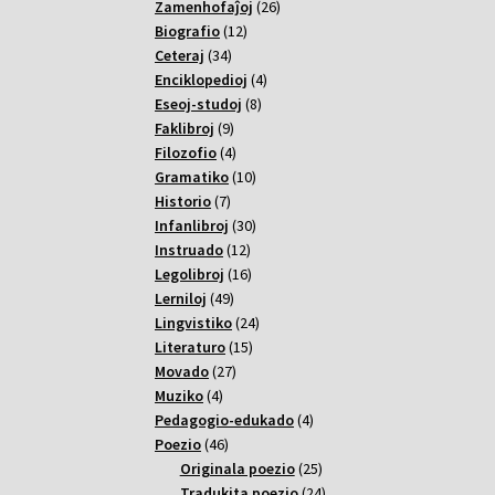
26
Zamenhofaĵoj
26
12
varoj
Biografio
12
34
varoj
Ceteraj
34
varoj
4
Enciklopedioj
4
8
varoj
Eseoj-studoj
8
9
varoj
Faklibroj
9
varoj
4
Filozofio
4
varoj
10
Gramatiko
10
7
varoj
Historio
7
varoj
30
Infanlibroj
30
12
varoj
Instruado
12
varoj
16
Legolibroj
16
49
varoj
Lerniloj
49
varoj
24
Lingvistiko
24
15
varoj
Literaturo
15
27
varoj
Movado
27
4
varoj
Muziko
4
varoj
4
Pedagogio-edukado
4
46
varoj
Poezio
46
varoj
25
Originala poezio
25
varoj
24
Tradukita poezio
24