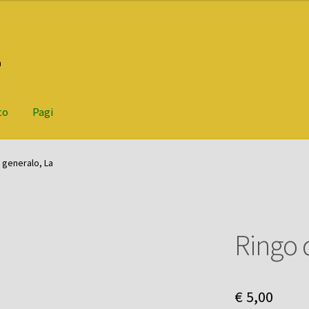
n
to
Pagi
 generalo, La
Ringo 
€
5,00