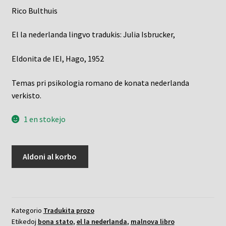
Rico Bulthuis
El la nederlanda lingvo tradukis: Julia Isbrucker,
Eldonita de IEI, Hago, 1952
Temas pri psikologia romano de konata nederlanda
verkisto.
1 en stokejo
La
Aldoni al korbo
alia
pasinteco
kvanto
Kategorio
Tradukita prozo
Etikedoj
bona stato
,
el la nederlanda
,
malnova libro