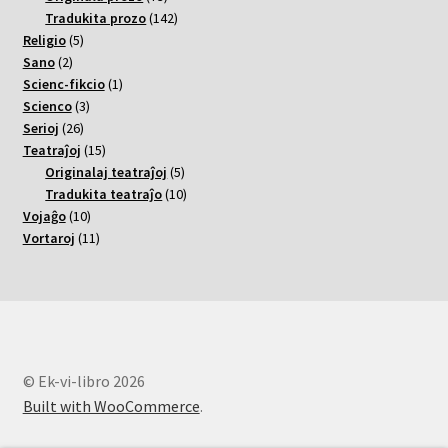
varoj
142
Tradukita prozo
142
5
varoj
Religio
5
2
varoj
Sano
2
varoj
1
Scienc-fikcio
1
3
varo
Scienco
3
26
varoj
Serioj
26
varoj
15
Teatraĵoj
15
varoj
5
Originalaj teatraĵoj
5
varoj
10
Tradukita teatraĵo
10
10
varoj
Vojaĝo
10
varoj
11
Vortaroj
11
varoj
© Ek-vi-libro 2026
Built with WooCommerce
.