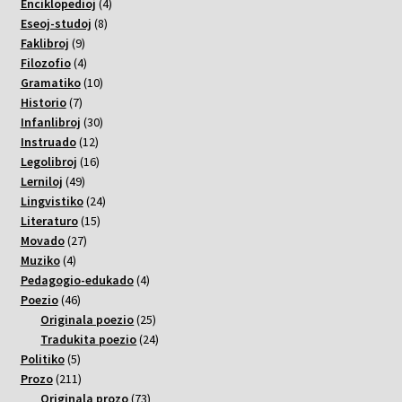
varoj
4
Enciklopedioj
4
8
varoj
Eseoj-studoj
8
9
varoj
Faklibroj
9
varoj
4
Filozofio
4
varoj
10
Gramatiko
10
7
varoj
Historio
7
varoj
30
Infanlibroj
30
12
varoj
Instruado
12
varoj
16
Legolibroj
16
49
varoj
Lerniloj
49
varoj
24
Lingvistiko
24
15
varoj
Literaturo
15
27
varoj
Movado
27
4
varoj
Muziko
4
varoj
4
Pedagogio-edukado
4
46
varoj
Poezio
46
varoj
25
Originala poezio
25
varoj
24
Tradukita poezio
24
5
varoj
Politiko
5
varoj
211
Prozo
211
varoj
73
Originala prozo
73