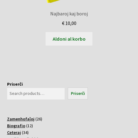
Najbaroj kaj boroj
€
10,00
Aldoni al korbo
Priserĉi
Priserĉi
26
Zamenhofaĵoj
26
12
varoj
Biografio
12
34
varoj
Ceteraj
34