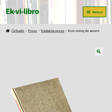
Ek-vi-libro
Pretersalti
Iri
Menuo
al
rekte
navigado
al
Ĉefpaĝo
la
Ĉefpaĝo
Prozo
Tradukita prozo
Kvin virinoj de amoro
enhavo
Butiko
Korbo
Mia konto
Pagi