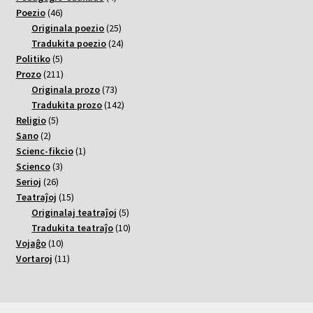
46
varoj
Poezio
46
varoj
25
Originala poezio
25
varoj
24
Tradukita poezio
24
5
varoj
Politiko
5
varoj
211
Prozo
211
varoj
73
Originala prozo
73
varoj
142
Tradukita prozo
142
5
varoj
Religio
5
2
varoj
Sano
2
varoj
1
Scienc-fikcio
1
3
varo
Scienco
3
26
varoj
Serioj
26
varoj
15
Teatraĵoj
15
varoj
5
Originalaj teatraĵoj
5
varoj
10
Tradukita teatraĵo
10
10
varoj
Vojaĝo
10
varoj
11
Vortaroj
11
varoj