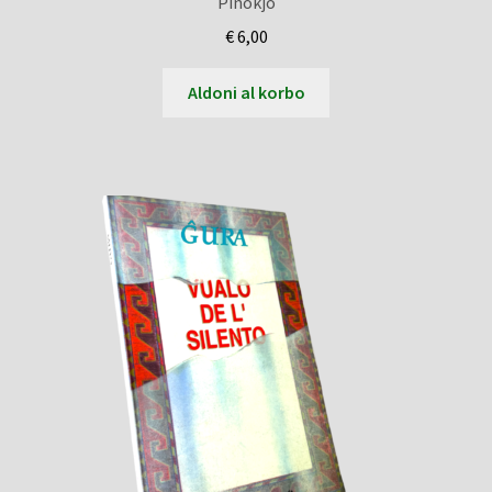
Pinokjo
€
6,00
Aldoni al korbo