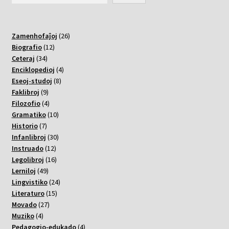
26
Zamenhofaĵoj
26
12
varoj
Biografio
12
34
varoj
Ceteraj
34
varoj
4
Enciklopedioj
4
8
varoj
Eseoj-studoj
8
9
varoj
Faklibroj
9
varoj
4
Filozofio
4
varoj
10
Gramatiko
10
7
varoj
Historio
7
varoj
30
Infanlibroj
30
12
varoj
Instruado
12
varoj
16
Legolibroj
16
49
varoj
Lerniloj
49
varoj
24
Lingvistiko
24
15
varoj
Literaturo
15
27
varoj
Movado
27
4
varoj
Muziko
4
varoj
4
Pedagogio-edukado
4