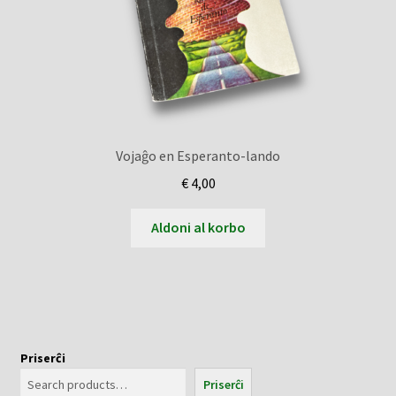
Vojaĝo en Esperanto-lando
€
4,00
Aldoni al korbo
Priserĉi
Priserĉi