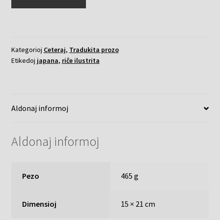
virinoj
de
amoro
kvanto
Kategorioj
Ceteraj
,
Tradukita prozo
Etikedoj
japana
,
riĉe ilustrita
Aldonaj informoj
Aldonaj informoj
Pezo
465 g
Dimensioj
15 × 21 cm