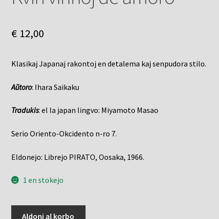
€
12,00
Klasikaj Japanaj rakontoj en detalema kaj senpudora stilo.
Aŭtoro
: Ihara Saikaku
Tradukis
: el la japan lingvo: Miyamoto Masao
Serio Oriento-Okcidento n-ro 7.
Eldonejo: Librejo PIRATO, Oosaka, 1966.
1 en stokejo
Kvin
Aldoni al korbo