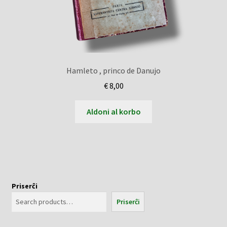
Hamleto , princo de Danujo
€
8,00
Aldoni al korbo
Priserĉi
Priserĉi