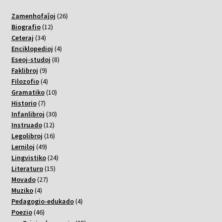
26
Zamenhofaĵoj
26
12
varoj
Biografio
12
34
varoj
Ceteraj
34
varoj
4
Enciklopedioj
4
8
varoj
Eseoj-studoj
8
9
varoj
Faklibroj
9
varoj
4
Filozofio
4
varoj
10
Gramatiko
10
7
varoj
Historio
7
varoj
30
Infanlibroj
30
12
varoj
Instruado
12
varoj
16
Legolibroj
16
49
varoj
Lerniloj
49
varoj
24
Lingvistiko
24
15
varoj
Literaturo
15
27
varoj
Movado
27
4
varoj
Muziko
4
varoj
4
Pedagogio-edukado
4
46
varoj
Poezio
46