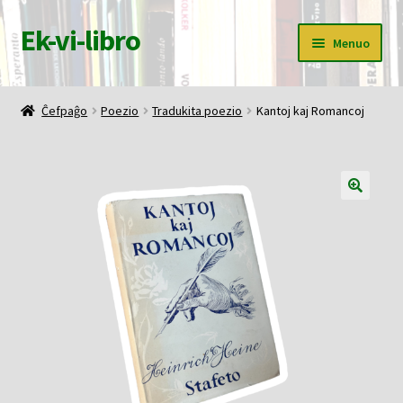
Ek-vi-libro
Pretersalti
Iri
Menuo
al
rekte
navigado
al
Ĉefpaĝo
la
Ĉefpaĝo
Poezio
Tradukita poezio
Kantoj kaj Romancoj
enhavo
Butiko
Korbo
Mia konto
Pagi