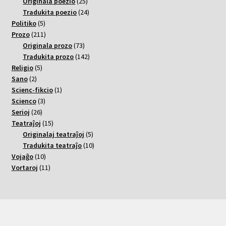
varoj
25
Originala poezio
25
varoj
24
Tradukita poezio
24
5
varoj
Politiko
5
varoj
211
Prozo
211
varoj
73
Originala prozo
73
varoj
142
Tradukita prozo
142
5
varoj
Religio
5
2
varoj
Sano
2
varoj
1
Scienc-fikcio
1
3
varo
Scienco
3
26
varoj
Serioj
26
varoj
15
Teatraĵoj
15
varoj
5
Originalaj teatraĵoj
5
varoj
10
Tradukita teatraĵo
10
10
varoj
Vojaĝo
10
varoj
11
Vortaroj
11
varoj