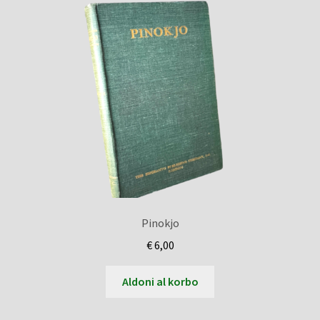
Pinokjo
€
6,00
Aldoni al korbo