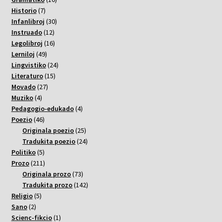
7
varoj
Historio
7
varoj
30
Infanlibroj
30
12
varoj
Instruado
12
varoj
16
Legolibroj
16
49
varoj
Lerniloj
49
varoj
24
Lingvistiko
24
15
varoj
Literaturo
15
27
varoj
Movado
27
4
varoj
Muziko
4
varoj
4
Pedagogio-edukado
4
46
varoj
Poezio
46
varoj
25
Originala poezio
25
varoj
24
Tradukita poezio
24
5
varoj
Politiko
5
varoj
211
Prozo
211
varoj
73
Originala prozo
73
varoj
142
Tradukita prozo
142
5
varoj
Religio
5
2
varoj
Sano
2
varoj
1
Scienc-fikcio
1