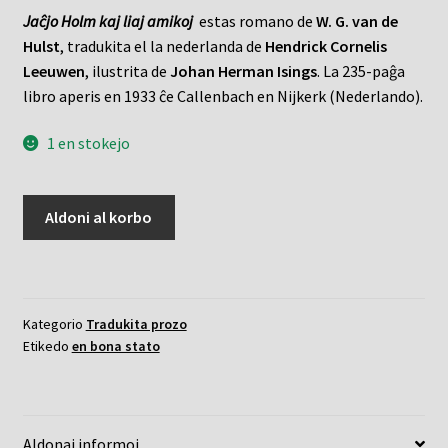
Jaĉjo Holm kaj liaj amikoj
estas romano de
W. G. van de
Hulst
, tradukita el la nederlanda de
Hendrick Cornelis
Leeuwen
, ilustrita de
Johan Herman Isings
. La 235-paĝa
libro aperis en 1933 ĉe Callenbach en Nijkerk (Nederlando).
1 en stokejo
Jaĉjo
Aldoni al korbo
Holm
kaj
liaj
amikoj
Kategorio
Tradukita prozo
kvanto
Etikedo
en bona stato
Aldonaj informoj