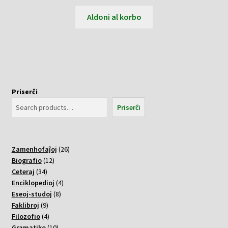
Aldoni al korbo
Priserĉi
Priserĉi
26
Zamenhofaĵoj
26
12
varoj
Biografio
12
34
varoj
Ceteraj
34
varoj
4
Enciklopedioj
4
8
varoj
Eseoj-studoj
8
9
varoj
Faklibroj
9
varoj
4
Filozofio
4
varoj
10
Gramatiko
10