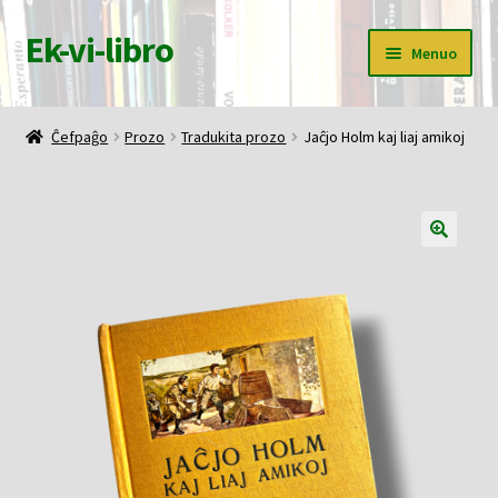
Ek-vi-libro
Pretersalti
Iri
Menuo
al
rekte
navigado
al
Ĉefpaĝo
la
Ĉefpaĝo
Prozo
Tradukita prozo
Jaĉjo Holm kaj liaj amikoj
enhavo
Butiko
Korbo
Mia konto
Pagi