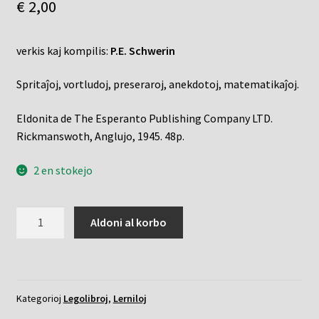
€
2,00
verkis kaj kompilis:
P.E. Schwerin
Spritaĵoj, vortludoj, preseraroj, anekdotoj, matematikaĵoj.
Eldonita de The Esperanto Publishing Company LTD.
Rickmanswoth, Anglujo, 1945. 48p.
2 en stokejo
Gaja
Aldoni al korbo
leganto
per
Esperanto
kvanto
Kategorioj
Legolibroj
,
Lerniloj