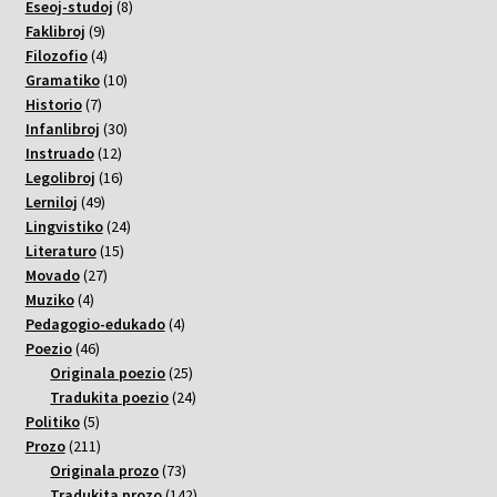
8
varoj
Eseoj-studoj
8
9
varoj
Faklibroj
9
varoj
4
Filozofio
4
varoj
10
Gramatiko
10
7
varoj
Historio
7
varoj
30
Infanlibroj
30
12
varoj
Instruado
12
varoj
16
Legolibroj
16
49
varoj
Lerniloj
49
varoj
24
Lingvistiko
24
15
varoj
Literaturo
15
27
varoj
Movado
27
4
varoj
Muziko
4
varoj
4
Pedagogio-edukado
4
46
varoj
Poezio
46
varoj
25
Originala poezio
25
varoj
24
Tradukita poezio
24
5
varoj
Politiko
5
varoj
211
Prozo
211
varoj
73
Originala prozo
73
varoj
142
Tradukita prozo
142