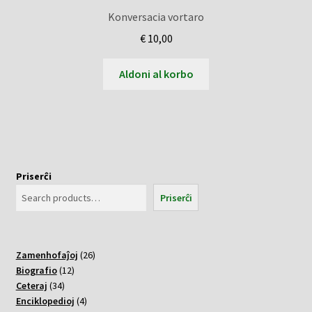
Konversacia vortaro
€
10,00
Aldoni al korbo
Priserĉi
Priserĉi
26
Zamenhofaĵoj
26
12
varoj
Biografio
12
34
varoj
Ceteraj
34
varoj
4
Enciklopedioj
4