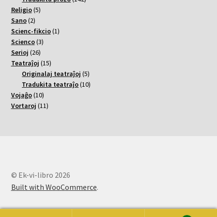
5
varoj
Religio
5
2
varoj
Sano
2
varoj
1
Scienc-fikcio
1
3
varo
Scienco
3
26
varoj
Serioj
26
varoj
15
Teatraĵoj
15
varoj
5
Originalaj teatraĵoj
5
varoj
10
Tradukita teatraĵo
10
10
varoj
Vojaĝo
10
varoj
11
Vortaroj
11
varoj
© Ek-vi-libro 2026
Built with WooCommerce
.