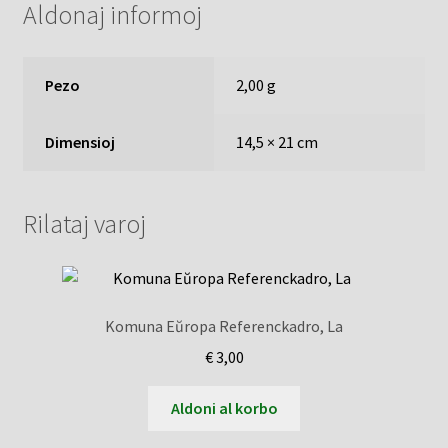
Aldonaj informoj
Pezo
2,00 g
Dimensioj
14,5 × 21 cm
Rilataj varoj
Komuna Eŭropa Referenckadro, La
€
3,00
Aldoni al korbo