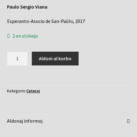
Paulo Sergio Viana
Esperanto-Asocio de San-Paŭlo, 2017
2 en stokejo
Floro
Aldoni al korbo
de
bono
kvanto
Kategorio
Ceteraj
Aldonaj informoj