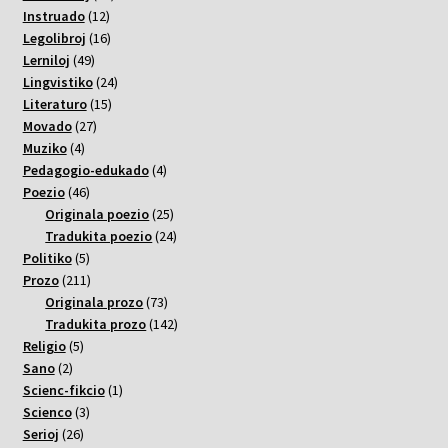
12
varoj
Instruado
12
varoj
16
Legolibroj
16
49
varoj
Lerniloj
49
varoj
24
Lingvistiko
24
15
varoj
Literaturo
15
27
varoj
Movado
27
4
varoj
Muziko
4
varoj
4
Pedagogio-edukado
4
46
varoj
Poezio
46
varoj
25
Originala poezio
25
varoj
24
Tradukita poezio
24
5
varoj
Politiko
5
varoj
211
Prozo
211
varoj
73
Originala prozo
73
varoj
142
Tradukita prozo
142
5
varoj
Religio
5
2
varoj
Sano
2
varoj
1
Scienc-fikcio
1
3
varo
Scienco
3
26
varoj
Serioj
26