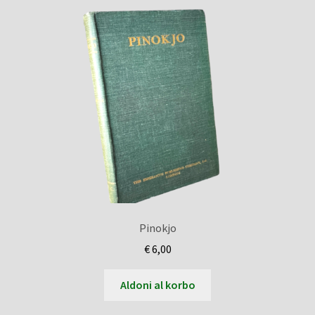
Pinokjo
€
6,00
Aldoni al korbo