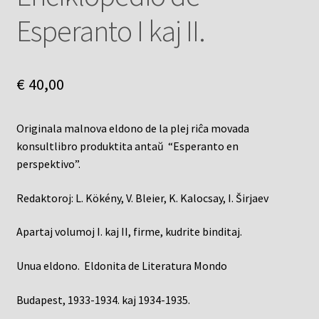
Esperanto I kaj II.
€
40,00
Originala malnova eldono de la plej riĉa movada
konsultlibro produktita antaŭ “Esperanto en
perspektivo”.
Redaktoroj: L. Kökény, V. Bleier, K. Kalocsay, I. Širjaev
Apartaj volumoj I. kaj II, firme, kudrite binditaj.
Unua eldono. Eldonita de Literatura Mondo
Budapest, 1933-1934. kaj 1934-1935.