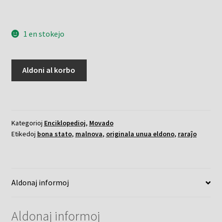
1 en stokejo
Enciklopedio
Aldoni al korbo
de
Esperanto
I
kaj
Kategorioj
Enciklopedioj
,
Movado
II.
Etikedoj
bona stato
,
malnova
,
originala unua eldono
,
raraĵo
kvanto
Aldonaj informoj
Aldonaj informoj