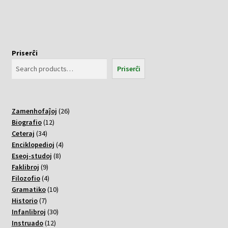
Priserĉi
Priserĉi
26
Zamenhofaĵoj
26
12
varoj
Biografio
12
34
varoj
Ceteraj
34
varoj
4
Enciklopedioj
4
8
varoj
Eseoj-studoj
8
9
varoj
Faklibroj
9
varoj
4
Filozofio
4
varoj
10
Gramatiko
10
7
varoj
Historio
7
varoj
30
Infanlibroj
30
12
varoj
Instruado
12