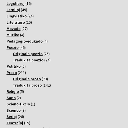
varoj
16
Legolibroj
16
49
varoj
Lerniloj
49
varoj
24
Lingvistiko
24
15
varoj
Literaturo
15
27
varoj
Movado
27
4
varoj
Muziko
4
varoj
4
Pedagogio-edukado
4
46
varoj
Poezio
46
varoj
25
Originala poezio
25
varoj
24
Tradukita poezio
24
5
varoj
Politiko
5
varoj
211
Prozo
211
varoj
73
Originala prozo
73
varoj
142
Tradukita prozo
142
5
varoj
Religio
5
2
varoj
Sano
2
varoj
1
Scienc-fikcio
1
3
varo
Scienco
3
26
varoj
Serioj
26
varoj
15
Teatraĵoj
15