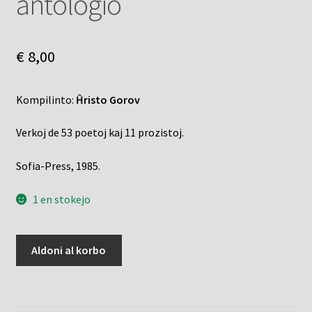
antologio
€
8,00
Kompilinto:
Ĥristo Gorov
Verkoj de 53 poetoj kaj 11 prozistoj.
Sofia-Press, 1985.
1 en stokejo
Bulgara
Aldoni al korbo
nuntempa
poezio
kaj