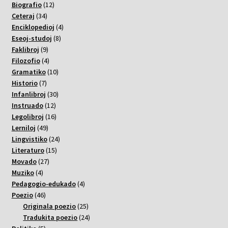
12
varoj
Biografio
12
34
varoj
Ceteraj
34
varoj
4
Enciklopedioj
4
8
varoj
Eseoj-studoj
8
9
varoj
Faklibroj
9
varoj
4
Filozofio
4
varoj
10
Gramatiko
10
7
varoj
Historio
7
varoj
30
Infanlibroj
30
12
varoj
Instruado
12
varoj
16
Legolibroj
16
49
varoj
Lerniloj
49
varoj
24
Lingvistiko
24
15
varoj
Literaturo
15
27
varoj
Movado
27
4
varoj
Muziko
4
varoj
4
Pedagogio-edukado
4
46
varoj
Poezio
46
varoj
25
Originala poezio
25
varoj
24
Tradukita poezio
24