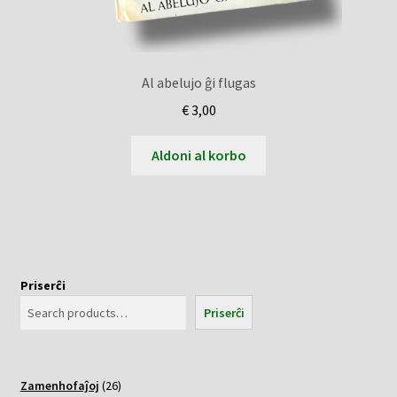
Al abelujo ĝi flugas
€
3,00
Aldoni al korbo
Priserĉi
Priserĉi
26
Zamenhofaĵoj
26