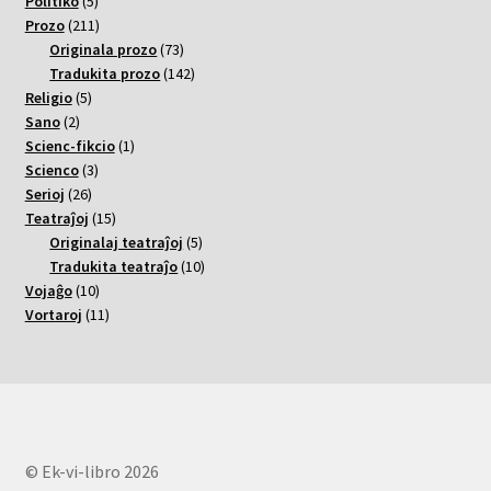
5
varoj
Politiko
5
varoj
211
Prozo
211
varoj
73
Originala prozo
73
varoj
142
Tradukita prozo
142
5
varoj
Religio
5
2
varoj
Sano
2
varoj
1
Scienc-fikcio
1
3
varo
Scienco
3
26
varoj
Serioj
26
varoj
15
Teatraĵoj
15
varoj
5
Originalaj teatraĵoj
5
varoj
10
Tradukita teatraĵo
10
10
varoj
Vojaĝo
10
varoj
11
Vortaroj
11
varoj
© Ek-vi-libro 2026