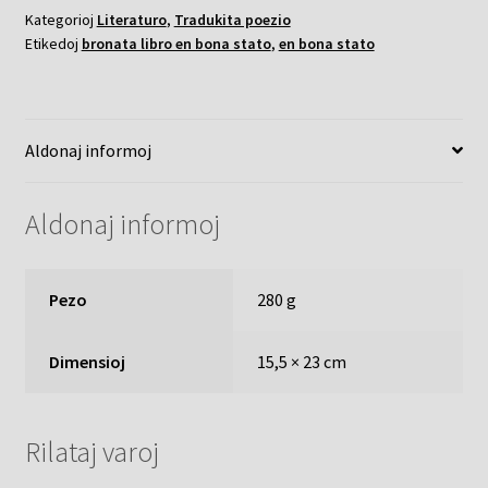
prozo
Kategorioj
Literaturo
,
Tradukita poezio
-
Etikedoj
bronata libro en bona stato
,
en bona stato
antologio
kvanto
Aldonaj informoj
Aldonaj informoj
Pezo
280 g
Dimensioj
15,5 × 23 cm
Rilataj varoj