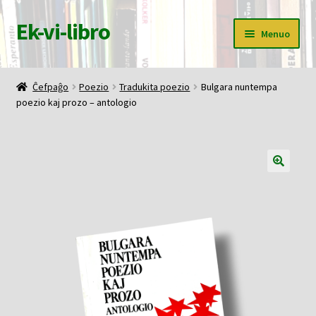
Ek-vi-libro
Pretersalti
Iri
Menuo
al
rekte
navigado
al
Ĉefpaĝo
la
Ĉefpaĝo
Poezio
Tradukita poezio
Bulgara nuntempa
enhavo
poezio kaj prozo – antologio
Butiko
Korbo
Mia konto
Pagi