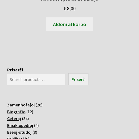
€
8,00
Aldoni al korbo
Priserĉi
Priserĉi
26
Zamenhofaĵoj
26
12
varoj
Biografio
12
34
varoj
Ceteraj
34
varoj
4
Enciklopedioj
4
8
varoj
Eseoj-studoj
8
9
varoj