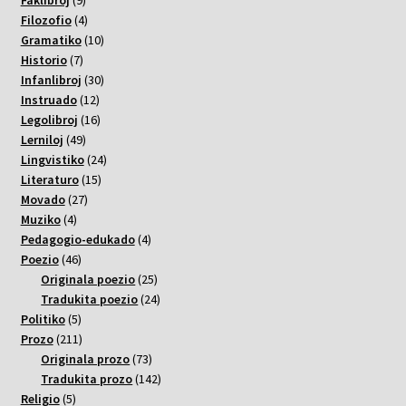
Faklibroj
9
varoj
4
Filozofio
4
varoj
10
Gramatiko
10
7
varoj
Historio
7
varoj
30
Infanlibroj
30
12
varoj
Instruado
12
varoj
16
Legolibroj
16
49
varoj
Lerniloj
49
varoj
24
Lingvistiko
24
15
varoj
Literaturo
15
27
varoj
Movado
27
4
varoj
Muziko
4
varoj
4
Pedagogio-edukado
4
46
varoj
Poezio
46
varoj
25
Originala poezio
25
varoj
24
Tradukita poezio
24
5
varoj
Politiko
5
varoj
211
Prozo
211
varoj
73
Originala prozo
73
varoj
142
Tradukita prozo
142
5
varoj
Religio
5