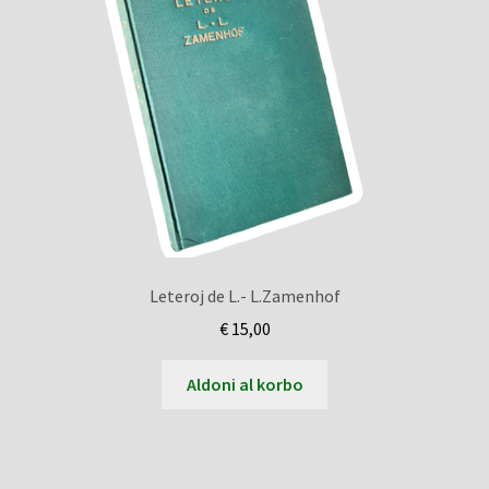
Leteroj de L.- L.Zamenhof
€
15,00
Aldoni al korbo