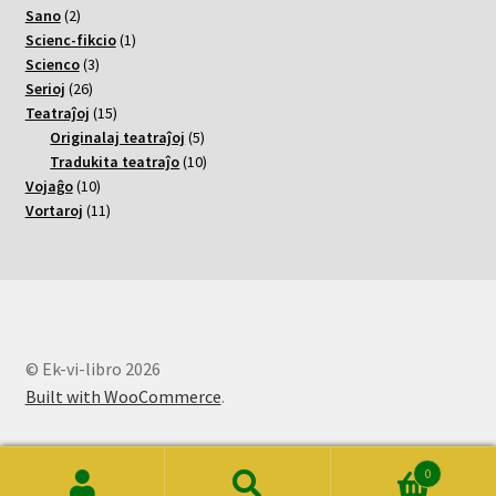
2
varoj
Sano
2
varoj
1
Scienc-fikcio
1
3
varo
Scienco
3
26
varoj
Serioj
26
varoj
15
Teatraĵoj
15
varoj
5
Originalaj teatraĵoj
5
varoj
10
Tradukita teatraĵo
10
10
varoj
Vojaĝo
10
varoj
11
Vortaroj
11
varoj
© Ek-vi-libro 2026
Built with WooCommerce
.
0