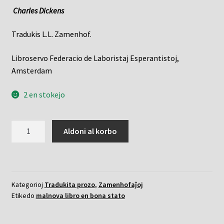
Charles Dickens
Tradukis L.L. Zamenhof.
Libroservo Federacio de Laboristaj Esperantistoj,
Amsterdam
2 en stokejo
Batalo
Aldoni al korbo
de
l'vivo
kvanto
Kategorioj
Tradukita prozo
,
Zamenhofaĵoj
Etikedo
malnova libro en bona stato