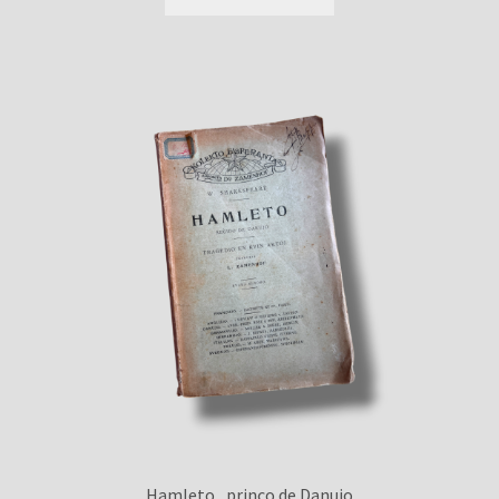
Hamleto , princo de Danujo