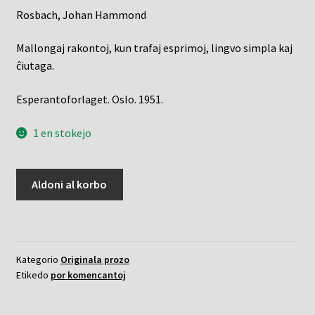
Rosbach, Johan Hammond
Mallongaj rakontoj, kun trafaj esprimoj, lingvo simpla kaj
ĉiutaga.
Esperantoforlaget. Oslo. 1951.
1 en stokejo
Bagatelaro
Aldoni al korbo
kvanto
Kategorio
Originala prozo
Etikedo
por komencantoj