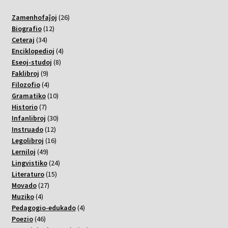
26
Zamenhofaĵoj
26
12
varoj
Biografio
12
34
varoj
Ceteraj
34
varoj
4
Enciklopedioj
4
8
varoj
Eseoj-studoj
8
9
varoj
Faklibroj
9
varoj
4
Filozofio
4
varoj
10
Gramatiko
10
7
varoj
Historio
7
varoj
30
Infanlibroj
30
12
varoj
Instruado
12
varoj
16
Legolibroj
16
49
varoj
Lerniloj
49
varoj
24
Lingvistiko
24
15
varoj
Literaturo
15
27
varoj
Movado
27
4
varoj
Muziko
4
varoj
4
Pedagogio-edukado
4
46
varoj
Poezio
46