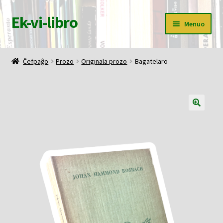
Ek-vi-libro
Pretersalti
Iri
Menuo
al
rekte
navigado
al
Ĉefpaĝo
la
Ĉefpaĝo
Prozo
Originala prozo
Bagatelaro
enhavo
Butiko
Korbo
Mia konto
Pagi