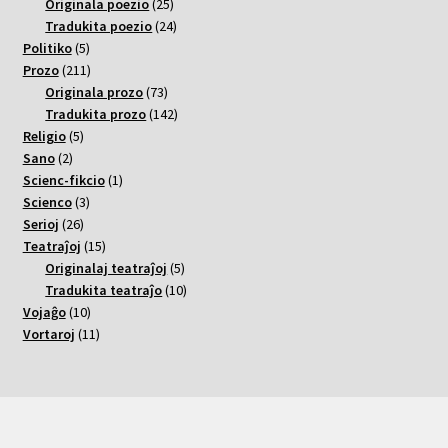
varoj
25
Originala poezio
25
varoj
24
Tradukita poezio
24
5
varoj
Politiko
5
varoj
211
Prozo
211
varoj
73
Originala prozo
73
varoj
142
Tradukita prozo
142
5
varoj
Religio
5
2
varoj
Sano
2
varoj
1
Scienc-fikcio
1
3
varo
Scienco
3
26
varoj
Serioj
26
varoj
15
Teatraĵoj
15
varoj
5
Originalaj teatraĵoj
5
varoj
10
Tradukita teatraĵo
10
10
varoj
Vojaĝo
10
varoj
11
Vortaroj
11
varoj