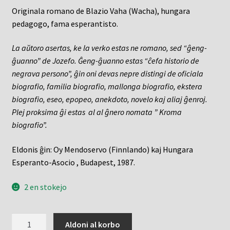
Originala romano de Blazio Vaha (Wacha), hungara
pedagogo, fama esperantisto.
La aŭtoro asertas, ke la verko estas ne romano, sed “ĝeng-
ĝuanno” de Jozefo. Ĝeng-ĝuanno estas “ĉefa historio de
negrava persono”, ĝin oni devas nepre distingi de oficiala
biografio, familia biografio, mallonga biografio, ekstera
biografio, eseo, epopeo, anekdoto, novelo kaj aliaj ĝenroj.
Plej proksima ĝi estas al al ĝnero nomata ” Kroma
biografio”.
Eldonis ĝin: Oy Mendoservo (Finnlando) kaj Hungara
Esperanto-Asocio , Budapest, 1987.
2 en stokejo
Adolesko
Aldoni al korbo