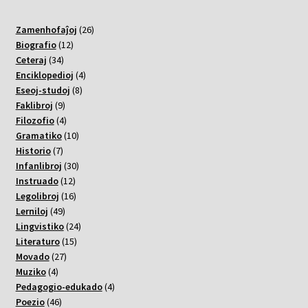
26
Zamenhofaĵoj
26
12
varoj
Biografio
12
34
varoj
Ceteraj
34
varoj
4
Enciklopedioj
4
8
varoj
Eseoj-studoj
8
9
varoj
Faklibroj
9
varoj
4
Filozofio
4
varoj
10
Gramatiko
10
7
varoj
Historio
7
varoj
30
Infanlibroj
30
12
varoj
Instruado
12
varoj
16
Legolibroj
16
49
varoj
Lerniloj
49
varoj
24
Lingvistiko
24
15
varoj
Literaturo
15
27
varoj
Movado
27
4
varoj
Muziko
4
varoj
4
Pedagogio-edukado
4
46
varoj
Poezio
46