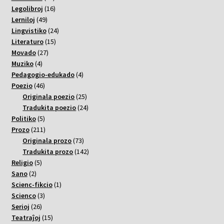
varoj
16
Legolibroj
16
49
varoj
Lerniloj
49
varoj
24
Lingvistiko
24
15
varoj
Literaturo
15
27
varoj
Movado
27
4
varoj
Muziko
4
varoj
4
Pedagogio-edukado
4
46
varoj
Poezio
46
varoj
25
Originala poezio
25
varoj
24
Tradukita poezio
24
5
varoj
Politiko
5
varoj
211
Prozo
211
varoj
73
Originala prozo
73
varoj
142
Tradukita prozo
142
5
varoj
Religio
5
2
varoj
Sano
2
varoj
1
Scienc-fikcio
1
3
varo
Scienco
3
26
varoj
Serioj
26
varoj
15
Teatraĵoj
15