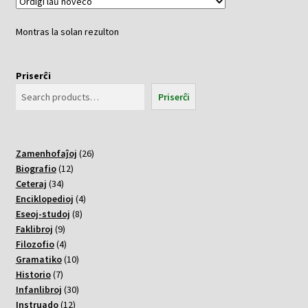
Montras la solan rezulton
Priserĉi
Priserĉi
26
Zamenhofaĵoj
26
12
varoj
Biografio
12
34
varoj
Ceteraj
34
varoj
4
Enciklopedioj
4
8
varoj
Eseoj-studoj
8
9
varoj
Faklibroj
9
varoj
4
Filozofio
4
varoj
10
Gramatiko
10
7
varoj
Historio
7
varoj
30
Infanlibroj
30
12
varoj
Instruado
12