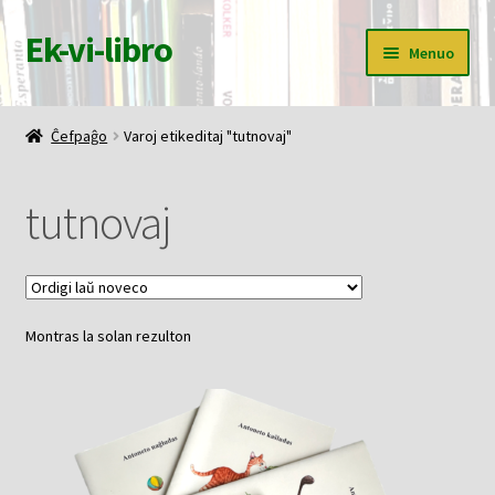
Ek-vi-libro
Pretersalti
Iri
Menuo
al
rekte
navigado
al
Ĉefpaĝo
la
Ĉefpaĝo
Varoj etikeditaj "tutnovaj"
enhavo
Butiko
tutnovaj
Korbo
Mia konto
Montras la solan rezulton
Pagi