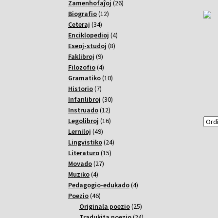
26
Zamenhofaĵoj
26
12
varoj
Biografio
12
34
varoj
Ceteraj
34
varoj
4
Enciklopedioj
4
8
varoj
Eseoj-studoj
8
9
varoj
Faklibroj
9
varoj
4
Filozofio
4
varoj
10
Gramatiko
10
7
varoj
Historio
7
varoj
30
Infanlibroj
30
12
varoj
Instruado
12
varoj
16
Legolibroj
16
49
varoj
Lerniloj
49
varoj
24
Lingvistiko
24
15
varoj
Literaturo
15
27
varoj
Movado
27
4
varoj
Muziko
4
varoj
4
Pedagogio-edukado
4
46
varoj
Poezio
46
varoj
25
Originala poezio
25
varoj
24
Tradukita poezio
24