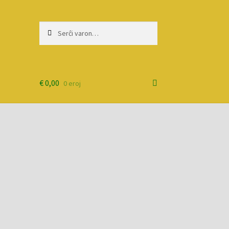
Serĉi:
Priserĉi
€
0,00
0 eroj