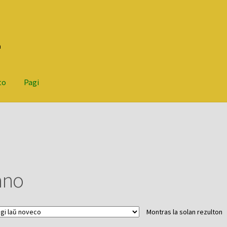
n
to
Pagi
ano
Montras la solan rezulton