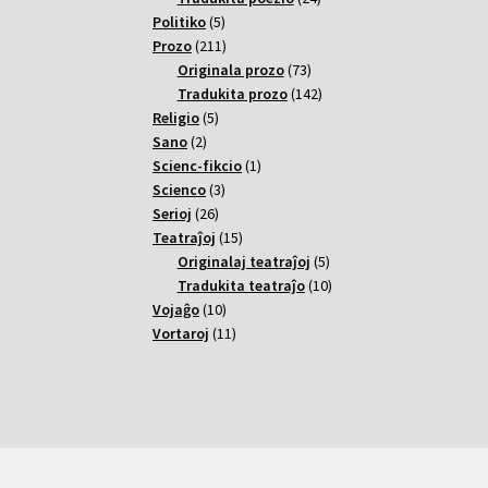
5
varoj
Politiko
5
varoj
211
Prozo
211
varoj
73
Originala prozo
73
varoj
142
Tradukita prozo
142
5
varoj
Religio
5
2
varoj
Sano
2
varoj
1
Scienc-fikcio
1
3
varo
Scienco
3
26
varoj
Serioj
26
varoj
15
Teatraĵoj
15
varoj
5
Originalaj teatraĵoj
5
varoj
10
Tradukita teatraĵo
10
10
varoj
Vojaĝo
10
varoj
11
Vortaroj
11
varoj