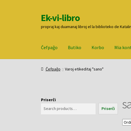
Ek-vi-libro
Pretersalti
Iri
al
rekte
propraj kaj duamanaj libroj el la biblioteko de Katali
navigado
al
la
enhavo
Ĉefpaĝo
Butiko
Korbo
Mia kon
Ĉefpaĝo
Butiko
Korbo
Mia konto
Pagi
Ĉefpaĝo
Varoj etikeditaj "sano"
s
Priserĉi
Priserĉi