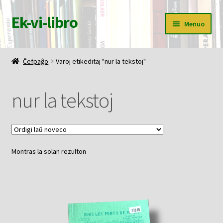
Ek-vi-libro
Pretersalti
Iri
Menuo
al
rekte
navigado
al
Ĉefpaĝo
la
Ĉefpaĝo
Varoj etikeditaj "nur la tekstoj"
enhavo
Butiko
nur la tekstoj
Korbo
Mia konto
Montras la solan rezulton
Pagi