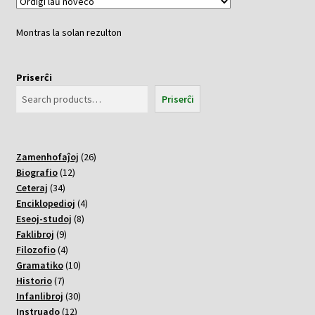
Montras la solan rezulton
Priserĉi
Priserĉi
26
Zamenhofaĵoj
26
12
varoj
Biografio
12
34
varoj
Ceteraj
34
varoj
4
Enciklopedioj
4
8
varoj
Eseoj-studoj
8
9
varoj
Faklibroj
9
varoj
4
Filozofio
4
varoj
10
Gramatiko
10
7
varoj
Historio
7
varoj
30
Infanlibroj
30
12
varoj
Instruado
12