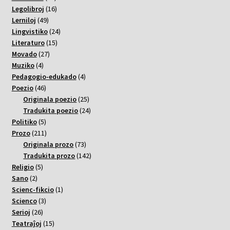
varoj
16
Legolibroj
16
49
varoj
Lerniloj
49
varoj
24
Lingvistiko
24
15
varoj
Literaturo
15
27
varoj
Movado
27
4
varoj
Muziko
4
varoj
4
Pedagogio-edukado
4
46
varoj
Poezio
46
varoj
25
Originala poezio
25
varoj
24
Tradukita poezio
24
5
varoj
Politiko
5
varoj
211
Prozo
211
varoj
73
Originala prozo
73
varoj
142
Tradukita prozo
142
5
varoj
Religio
5
2
varoj
Sano
2
varoj
1
Scienc-fikcio
1
3
varo
Scienco
3
26
varoj
Serioj
26
varoj
15
Teatraĵoj
15