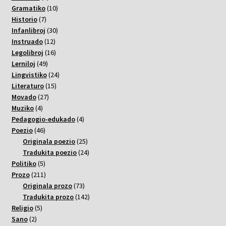
varoj
10
Gramatiko
10
7
varoj
Historio
7
varoj
30
Infanlibroj
30
12
varoj
Instruado
12
varoj
16
Legolibroj
16
49
varoj
Lerniloj
49
varoj
24
Lingvistiko
24
15
varoj
Literaturo
15
27
varoj
Movado
27
4
varoj
Muziko
4
varoj
4
Pedagogio-edukado
4
46
varoj
Poezio
46
varoj
25
Originala poezio
25
varoj
24
Tradukita poezio
24
5
varoj
Politiko
5
varoj
211
Prozo
211
varoj
73
Originala prozo
73
varoj
142
Tradukita prozo
142
5
varoj
Religio
5
2
varoj
Sano
2