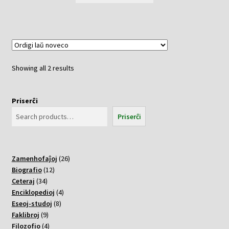
Sorted
Showing all 2 results
by
latest
Priserĉi
Priserĉi
26
Zamenhofaĵoj
26
12
varoj
Biografio
12
34
varoj
Ceteraj
34
varoj
4
Enciklopedioj
4
8
varoj
Eseoj-studoj
8
9
varoj
Faklibroj
9
varoj
4
Filozofio
4