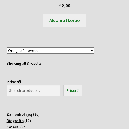
€
8,00
Aldoni al korbo
Sorted
Showing all 3 results
by
latest
Priserĉi
Priserĉi
26
Zamenhofaĵoj
26
12
varoj
Biografio
12
34
varoj
Ceteraj
34