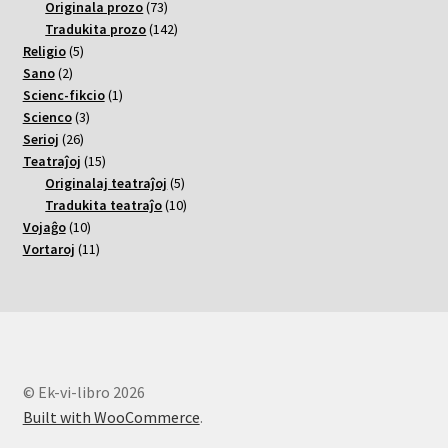
varoj
73
Originala prozo
73
varoj
142
Tradukita prozo
142
5
varoj
Religio
5
2
varoj
Sano
2
varoj
1
Scienc-fikcio
1
3
varo
Scienco
3
26
varoj
Serioj
26
varoj
15
Teatraĵoj
15
varoj
5
Originalaj teatraĵoj
5
varoj
10
Tradukita teatraĵo
10
10
varoj
Vojaĝo
10
varoj
11
Vortaroj
11
varoj
© Ek-vi-libro 2026
Built with WooCommerce
.