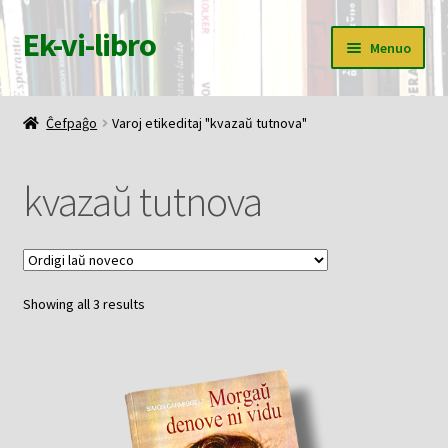
Ek-vi-libro
Pretersalti
Iri
Menuo
al
rekte
navigado
al
Ĉefpaĝo
la
Ĉefpaĝo
Varoj etikeditaj "kvazaŭ tutnova"
enhavo
Butiko
kvazaŭ tutnova
Korbo
Mia konto
Sorted
Showing all 3 results
Pagi
by
latest