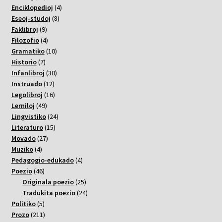
varoj
4
Enciklopedioj
4
8
varoj
Eseoj-studoj
8
9
varoj
Faklibroj
9
varoj
4
Filozofio
4
varoj
10
Gramatiko
10
7
varoj
Historio
7
varoj
30
Infanlibroj
30
12
varoj
Instruado
12
varoj
16
Legolibroj
16
49
varoj
Lerniloj
49
varoj
24
Lingvistiko
24
15
varoj
Literaturo
15
27
varoj
Movado
27
4
varoj
Muziko
4
varoj
4
Pedagogio-edukado
4
46
varoj
Poezio
46
varoj
25
Originala poezio
25
varoj
24
Tradukita poezio
24
5
varoj
Politiko
5
varoj
211
Prozo
211