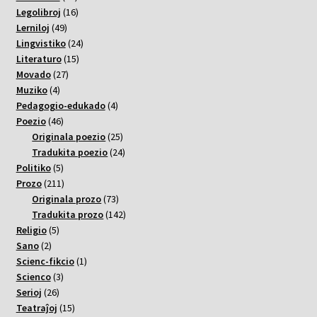
varoj
16
Legolibroj
16
49
varoj
Lerniloj
49
varoj
24
Lingvistiko
24
15
varoj
Literaturo
15
27
varoj
Movado
27
4
varoj
Muziko
4
varoj
4
Pedagogio-edukado
4
46
varoj
Poezio
46
varoj
25
Originala poezio
25
varoj
24
Tradukita poezio
24
5
varoj
Politiko
5
varoj
211
Prozo
211
varoj
73
Originala prozo
73
varoj
142
Tradukita prozo
142
5
varoj
Religio
5
2
varoj
Sano
2
varoj
1
Scienc-fikcio
1
3
varo
Scienco
3
26
varoj
Serioj
26
varoj
15
Teatraĵoj
15