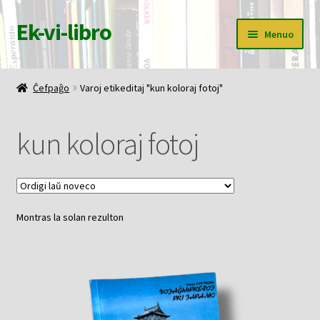
Ek-vi-libro
Pretersalti
Iri
Menuo
al
rekte
navigado
al
Ĉefpaĝo
la
Ĉefpaĝo
Varoj etikeditaj "kun koloraj fotoj"
enhavo
Butiko
kun koloraj fotoj
Korbo
Mia konto
Montras la solan rezulton
Pagi