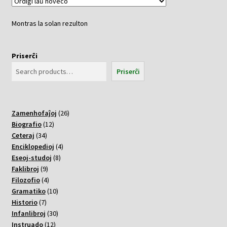
Montras la solan rezulton
Priserĉi
Priserĉi
26
Zamenhofaĵoj
26
12
varoj
Biografio
12
34
varoj
Ceteraj
34
varoj
4
Enciklopedioj
4
8
varoj
Eseoj-studoj
8
9
varoj
Faklibroj
9
varoj
4
Filozofio
4
varoj
10
Gramatiko
10
7
varoj
Historio
7
varoj
30
Infanlibroj
30
12
varoj
Instruado
12