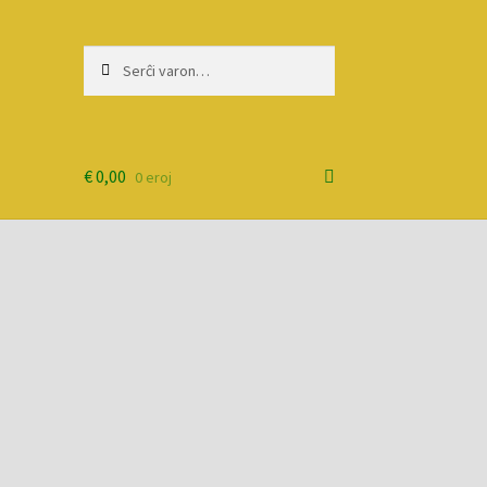
Serĉi:
Priserĉi
€
0,00
0 eroj