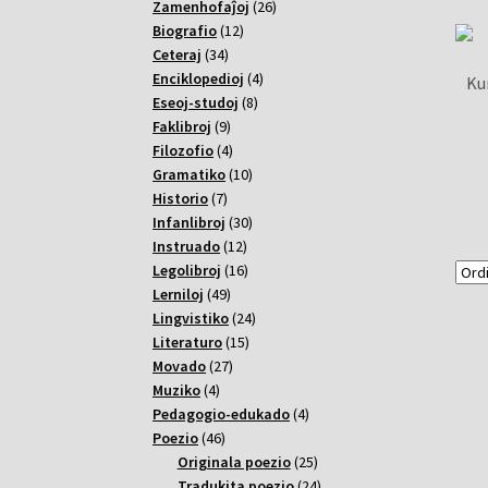
26
Zamenhofaĵoj
26
12
varoj
Biografio
12
34
varoj
Ceteraj
34
varoj
4
Enciklopedioj
4
Ku
8
varoj
Eseoj-studoj
8
9
varoj
Faklibroj
9
varoj
4
Filozofio
4
varoj
10
Gramatiko
10
7
varoj
Historio
7
varoj
30
Infanlibroj
30
12
varoj
Instruado
12
varoj
16
Legolibroj
16
49
varoj
Lerniloj
49
varoj
24
Lingvistiko
24
15
varoj
Literaturo
15
27
varoj
Movado
27
4
varoj
Muziko
4
varoj
4
Pedagogio-edukado
4
46
varoj
Poezio
46
varoj
25
Originala poezio
25
varoj
24
Tradukita poezio
24