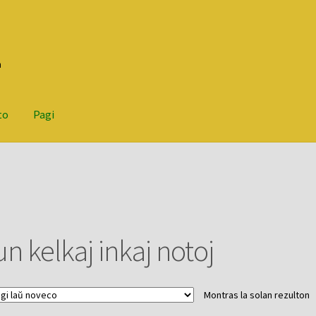
n
to
Pagi
n kelkaj inkaj notoj
Montras la solan rezulton