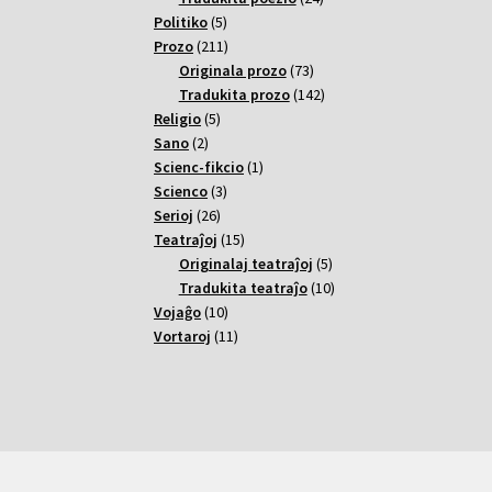
5
varoj
Politiko
5
varoj
211
Prozo
211
varoj
73
Originala prozo
73
varoj
142
Tradukita prozo
142
5
varoj
Religio
5
2
varoj
Sano
2
varoj
1
Scienc-fikcio
1
3
varo
Scienco
3
26
varoj
Serioj
26
varoj
15
Teatraĵoj
15
varoj
5
Originalaj teatraĵoj
5
varoj
10
Tradukita teatraĵo
10
10
varoj
Vojaĝo
10
varoj
11
Vortaroj
11
varoj