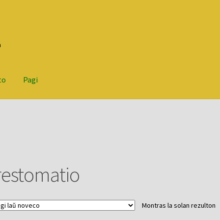
n
to
Pagi
restomatio
Montras la solan rezulton