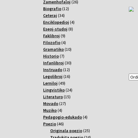
26
Zamenhofaĵoj
26
12
varoj
Biografio
12
34
varoj
Ceteraj
34
varoj
4
Enciklopedioj
4
8
varoj
Eseoj-studoj
8
9
varoj
Faklibroj
9
varoj
4
Filozofio
4
varoj
10
Gramatiko
10
7
varoj
Historio
7
varoj
30
Infanlibroj
30
12
varoj
Instruado
12
varoj
16
Legolibroj
16
49
varoj
Lerniloj
49
varoj
24
Lingvistiko
24
15
varoj
Literaturo
15
27
varoj
Movado
27
4
varoj
Muziko
4
varoj
4
Pedagogio-edukado
4
46
varoj
Poezio
46
varoj
25
Originala poezio
25
varoj
24
Tradukita poezio
24