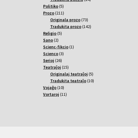
5
varoj
Politiko
5
varoj
211
Prozo
211
varoj
73
Originala prozo
73
varoj
142
Tradukita prozo
142
5
varoj
Religio
5
2
varoj
Sano
2
varoj
1
Scienc-fikcio
1
3
varo
Scienco
3
26
varoj
Serioj
26
varoj
15
Teatraĵoj
15
varoj
5
Originalaj teatraĵoj
5
varoj
10
Tradukita teatraĵo
10
10
varoj
Vojaĝo
10
varoj
11
Vortaroj
11
varoj