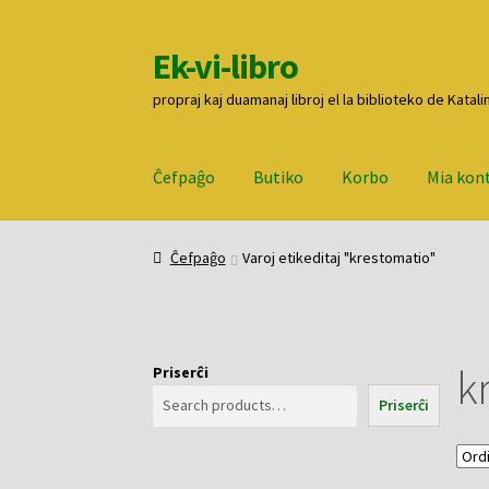
Ek-vi-libro
Pretersalti
Iri
al
rekte
propraj kaj duamanaj libroj el la biblioteko de Katali
navigado
al
la
enhavo
Ĉefpaĝo
Butiko
Korbo
Mia kon
Ĉefpaĝo
Butiko
Korbo
Mia konto
Pagi
Ĉefpaĝo
Varoj etikeditaj "krestomatio"
k
Priserĉi
Priserĉi