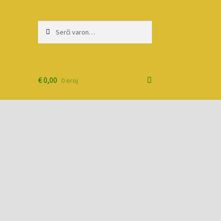
Serĉi:
Priserĉi
€
0,00
0 eroj